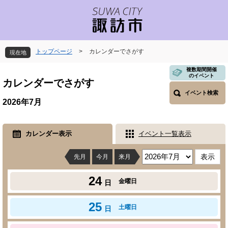
ペ
メ
ー
ニ
ジ
ュ
の
ー
先
を
トップページ
>
カレンダーでさがす
現在地
頭
飛
で
ば
本
複数期間開催
のイベント
す
し
文
カレンダーでさがす
。
て
イベント検索
本
2026年7月
文
へ
カレンダー表示
イベント一覧表示
先月
今月
来月
24
金曜日
日
25
土曜日
日