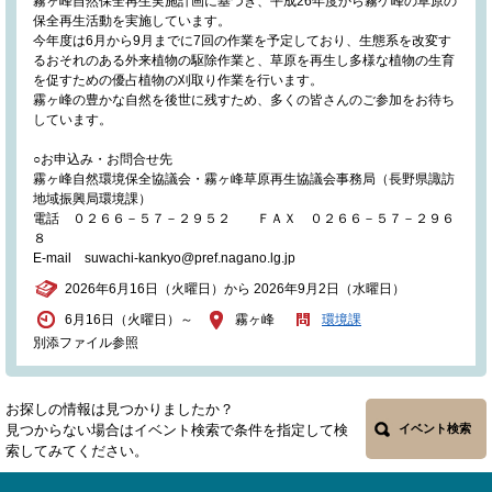
霧ヶ峰自然保全再生実施計画に基づき、平成26年度から霧ケ峰の草原の
保全再生活動を実施しています。
今年度は6月から9月までに7回の作業を予定しており、生態系を改変す
るおそれのある外来植物の駆除作業と、草原を再生し多様な植物の生育
を促すための優占植物の刈取り作業を行います。
霧ヶ峰の豊かな自然を後世に残すため、多くの皆さんのご参加をお待ち
しています。
○お申込み・お問合せ先
霧ヶ峰自然環境保全協議会・霧ヶ峰草原再生協議会事務局（長野県諏訪
地域振興局環境課）
電話 ０２６６－５７－２９５２ ＦＡＸ ０２６６－５７－２９６
８
E-mail suwachi-kankyo@pref.nagano.lg.jp
2026年6月16日（火曜日）から 2026年9月2日（水曜日）
6月16日（火曜日）～
霧ヶ峰
環境課
別添ファイル参照
お探しの情報は見つかりましたか？
見つからない場合はイベント検索で条件を指定して検
イベント検索
索してみてください。