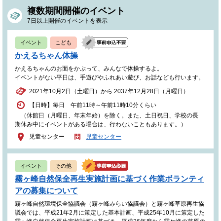
複数期間開催のイベント
7日以上開催のイベントを表示
イベント
こども
かえるちゃん体操
かえるちゃんのお面をかぶって、みんなで体操するよ。
イベントがない平日は、手遊びやふれあい遊び、お話なども行います。
2021年10月2日（土曜日）から 2037年12月28日（月曜日）
【日時】毎日 午前11時～午前11時10分くらい
（休館日（月曜日、年末年始）を除く。また、土日祝日、学校の長
期休み中にイベントがある場合は、行わないこともあります。）
児童センター
児童センター
イベント
その他
霧ヶ峰自然保全再生実施計画に基づく作業ボランティ
アの募集について
霧ヶ峰自然環境保全協議会（霧ヶ峰みらい協議会）と霧ヶ峰草原再生協
議会では、平成21年2月に策定した基本計画、平成25年10月に策定した