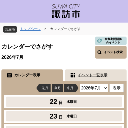
ペ
メ
ー
ニ
ジ
ュ
の
ー
先
を
トップページ
>
カレンダーでさがす
現在地
頭
飛
で
ば
本
複数期間開催
のイベント
す
し
文
カレンダーでさがす
。
て
イベント検索
本
2026年7月
文
へ
カレンダー表示
イベント一覧表示
先月
今月
来月
22
水曜日
日
23
木曜日
日