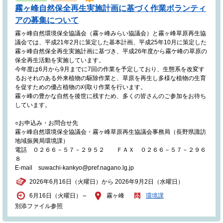
霧ヶ峰自然保全再生実施計画に基づく作業ボランティ
アの募集について
霧ヶ峰自然環境保全協議会（霧ヶ峰みらい協議会）と霧ヶ峰草原再生協
議会では、平成21年2月に策定した基本計画、平成25年10月に策定した
霧ヶ峰自然保全再生実施計画に基づき、平成26年度から霧ケ峰の草原の
保全再生活動を実施しています。
今年度は6月から9月までに7回の作業を予定しており、生態系を改変す
るおそれのある外来植物の駆除作業と、草原を再生し多様な植物の生育
を促すための優占植物の刈取り作業を行います。
霧ヶ峰の豊かな自然を後世に残すため、多くの皆さんのご参加をお待ち
しています。
○お申込み・お問合せ先
霧ヶ峰自然環境保全協議会・霧ヶ峰草原再生協議会事務局（長野県諏訪
地域振興局環境課）
電話 ０２６６－５７－２９５２ ＦＡＸ ０２６６－５７－２９６
８
E-mail suwachi-kankyo@pref.nagano.lg.jp
2026年6月16日（火曜日）から 2026年9月2日（水曜日）
6月16日（火曜日）～
霧ヶ峰
環境課
別添ファイル参照