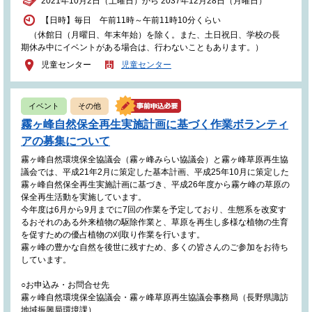
2021年10月2日（土曜日）から 2037年12月28日（月曜日）
【日時】毎日 午前11時～午前11時10分くらい
（休館日（月曜日、年末年始）を除く。また、土日祝日、学校の長
期休み中にイベントがある場合は、行わないこともあります。）
児童センター
児童センター
イベント
その他
霧ヶ峰自然保全再生実施計画に基づく作業ボランティ
アの募集について
霧ヶ峰自然環境保全協議会（霧ヶ峰みらい協議会）と霧ヶ峰草原再生協
議会では、平成21年2月に策定した基本計画、平成25年10月に策定した
霧ヶ峰自然保全再生実施計画に基づき、平成26年度から霧ケ峰の草原の
保全再生活動を実施しています。
今年度は6月から9月までに7回の作業を予定しており、生態系を改変す
るおそれのある外来植物の駆除作業と、草原を再生し多様な植物の生育
を促すための優占植物の刈取り作業を行います。
霧ヶ峰の豊かな自然を後世に残すため、多くの皆さんのご参加をお待ち
しています。
○お申込み・お問合せ先
霧ヶ峰自然環境保全協議会・霧ヶ峰草原再生協議会事務局（長野県諏訪
地域振興局環境課）