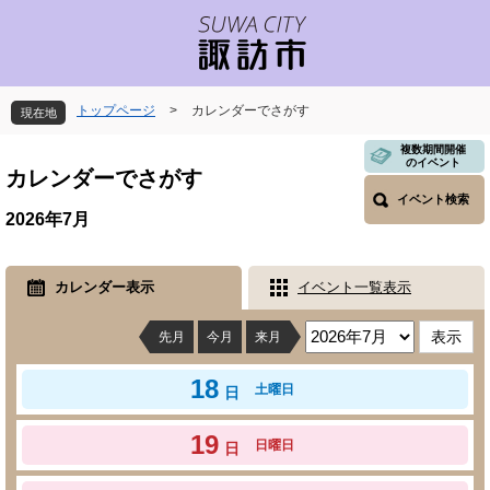
ペ
メ
ー
ニ
ジ
ュ
の
ー
先
を
トップページ
>
カレンダーでさがす
現在地
頭
飛
で
ば
本
複数期間開催
のイベント
す
し
文
カレンダーでさがす
。
て
イベント検索
本
2026年7月
文
へ
カレンダー表示
イベント一覧表示
先月
今月
来月
18
土曜日
日
19
日曜日
日