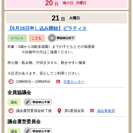
20
海の日
月曜日
日
21
火曜日
日
【6月16日申し込み開始】ピラティス
イベント
こども
対象：0歳から3歳(未就園）までの子どもとその保護者
※妊娠中の方はご遠慮ください。
持ち物：飲み物、汗拭きタオル、動きやすい服装
※託児があります。安心してご利用ください。
10時00分～10時45分
児童センター
全員協議会
議会
議会運営委員会終了後
第1委員会室
議会事務局
議会運営委員会
議会