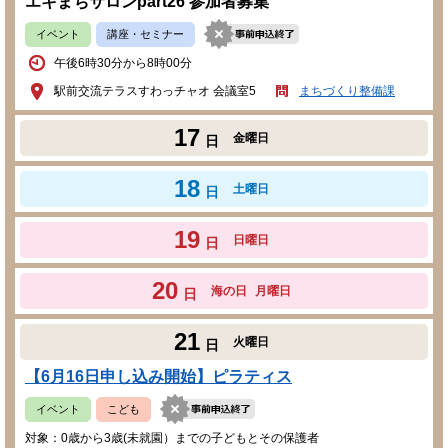
エキまちサロンpart26 参加者募集
イベント
講座・セミナー
午後6時30分から8時00分
駅前交流テラスすわっチャオ 会議室5
まちづくり整備課
17
金曜日
日
18
土曜日
日
19
日曜日
日
20
海の日
月曜日
日
21
火曜日
日
【6月16日申し込み開始】ピラティス
イベント
こども
対象：0歳から3歳(未就園）までの子どもとその保護者