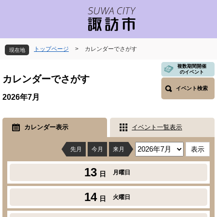
ペ
メ
ー
ニ
ジ
ュ
の
ー
先
を
トップページ
>
カレンダーでさがす
現在地
頭
飛
で
ば
本
複数期間開催
のイベント
す
し
文
カレンダーでさがす
。
て
イベント検索
本
2026年7月
文
へ
カレンダー表示
イベント一覧表示
先月
今月
来月
13
月曜日
日
14
火曜日
日