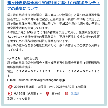
霧ヶ峰自然保全再生実施計画に基づく作業ボランティ
アの募集について
霧ヶ峰自然環境保全協議会（霧ヶ峰みらい協議会）と霧ヶ峰草原再生協
議会では、平成21年2月に策定した基本計画、平成25年10月に策定した
霧ヶ峰自然保全再生実施計画に基づき、平成26年度から霧ケ峰の草原の
保全再生活動を実施しています。
今年度は6月から9月までに7回の作業を予定しており、生態系を改変す
るおそれのある外来植物の駆除作業と、草原を再生し多様な植物の生育
を促すための優占植物の刈取り作業を行います。
霧ヶ峰の豊かな自然を後世に残すため、多くの皆さんのご参加をお待ち
しています。
○お申込み・お問合せ先
霧ヶ峰自然環境保全協議会・霧ヶ峰草原再生協議会事務局（長野県諏訪
地域振興局環境課）
電話 ０２６６－５７－２９５２ ＦＡＸ ０２６６－５７－２９６
８
E-mail suwachi-kankyo@pref.nagano.lg.jp
2026年6月16日（火曜日）から 2026年9月2日（水曜日）
6月16日（火曜日）～
霧ヶ峰
環境課
別添ファイル参照