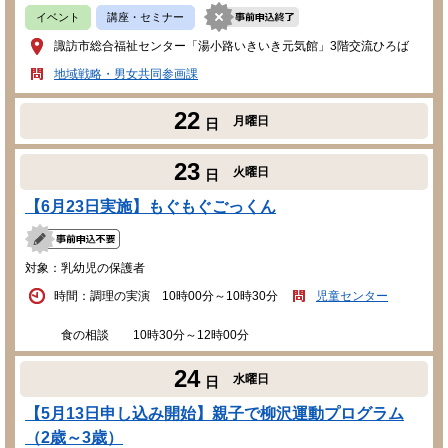
イベント
講座・セミナー
諏訪市総合福祉センター「湯小路いきいき元気館」3階交流ひろば
地域戦略・男女共同参画課
22
月曜日
日
23
火曜日
日
【6月23日実施】もぐもぐごっくん
対象：乳幼児の保護者
時間：調理の実演 10時00分～10時30分
児童センター
食の相談 10時30分～12時00分
24
水曜日
日
【5月13日申し込み開始】親子で柳沢運動プログラム
（2歳～3歳）