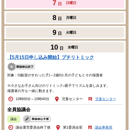
7
日曜日
日
8
月曜日
日
9
火曜日
日
10
水曜日
日
【5月15日申し込み開始】プチリトミック
対象：0歳(首のすわった子)～2歳0か月の子どもとその保護者
※小さなお子さん向けのリトミック♪親子でリズムを楽しみます。
保護者の方も一緒に動きます。
10時00分～10時40分
児童センター
児童センター
全員協議会
議会
議会運営委員会終了後
第1委員会室
議会事務局