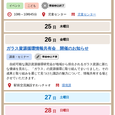
イベント
こども
10時～10時45分
児童センター
児童センター
25
木曜日
日
26
金曜日
日
ガラス資源循環情報共有会 開催のお知らせ
講座・セミナー
自続可能な諏訪資源循環研究会が地域から排出されるガラス資源に新た
な価値を見出し、「ガラス」の資源循環に取り組んでまいりました。その
成果と取り組みを通じて見つけた諏訪の魅力について、情報共有する場と
させていただきます。
駅前交流施設すわっチャオ
環境課
27
土曜日
日
28
日曜日
日