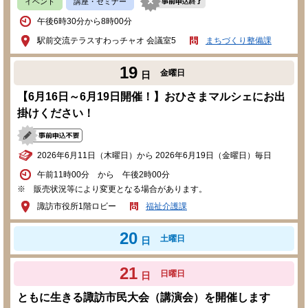
イベント
講座・セミナー
午後6時30分から8時00分
駅前交流テラスすわっチャオ 会議室5
まちづくり整備課
19
金曜日
日
【6月16日～6月19日開催！】おひさまマルシェにお出
掛けください！
2026年6月11日（木曜日）から 2026年6月19日（金曜日）毎日
午前11時00分 から 午後2時00分
※ 販売状況等により変更となる場合があります。
諏訪市役所1階ロビー
福祉介護課
20
土曜日
日
21
日曜日
日
ともに生きる諏訪市民大会（講演会）を開催します