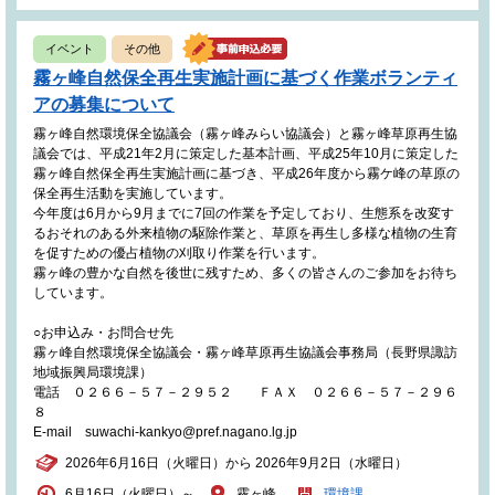
イベント
その他
霧ヶ峰自然保全再生実施計画に基づく作業ボランティ
アの募集について
霧ヶ峰自然環境保全協議会（霧ヶ峰みらい協議会）と霧ヶ峰草原再生協
議会では、平成21年2月に策定した基本計画、平成25年10月に策定した
霧ヶ峰自然保全再生実施計画に基づき、平成26年度から霧ケ峰の草原の
保全再生活動を実施しています。
今年度は6月から9月までに7回の作業を予定しており、生態系を改変す
るおそれのある外来植物の駆除作業と、草原を再生し多様な植物の生育
を促すための優占植物の刈取り作業を行います。
霧ヶ峰の豊かな自然を後世に残すため、多くの皆さんのご参加をお待ち
しています。
○お申込み・お問合せ先
霧ヶ峰自然環境保全協議会・霧ヶ峰草原再生協議会事務局（長野県諏訪
地域振興局環境課）
電話 ０２６６－５７－２９５２ ＦＡＸ ０２６６－５７－２９６
８
E-mail suwachi-kankyo@pref.nagano.lg.jp
2026年6月16日（火曜日）から 2026年9月2日（水曜日）
6月16日（火曜日）～
霧ヶ峰
環境課