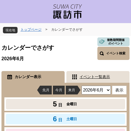
ペ
メ
ー
ニ
ジ
ュ
の
ー
先
を
トップページ
>
カレンダーでさがす
現在地
頭
飛
で
ば
本
複数期間開催
のイベント
す
し
文
カレンダーでさがす
。
て
イベント検索
本
2026年6月
文
へ
カレンダー表示
イベント一覧表示
先月
今月
来月
5
金曜日
日
6
土曜日
日