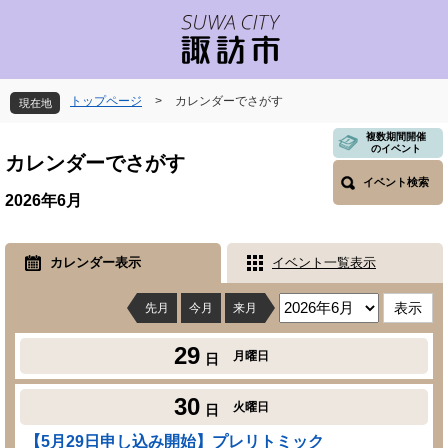
ペ
メ
ー
ニ
ジ
ュ
の
ー
先
を
トップページ
>
カレンダーでさがす
現在地
頭
飛
で
ば
本
複数期間開催
のイベント
す
し
文
カレンダーでさがす
。
て
イベント検索
本
2026年6月
文
へ
カレンダー表示
イベント一覧表示
先月
今月
来月
29
月曜日
日
30
火曜日
日
【5月29日申し込み開始】プレリトミック