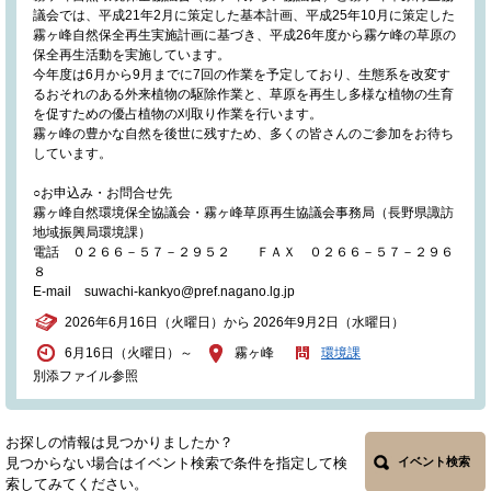
議会では、平成21年2月に策定した基本計画、平成25年10月に策定した
霧ヶ峰自然保全再生実施計画に基づき、平成26年度から霧ケ峰の草原の
保全再生活動を実施しています。
今年度は6月から9月までに7回の作業を予定しており、生態系を改変す
るおそれのある外来植物の駆除作業と、草原を再生し多様な植物の生育
を促すための優占植物の刈取り作業を行います。
霧ヶ峰の豊かな自然を後世に残すため、多くの皆さんのご参加をお待ち
しています。
○お申込み・お問合せ先
霧ヶ峰自然環境保全協議会・霧ヶ峰草原再生協議会事務局（長野県諏訪
地域振興局環境課）
電話 ０２６６－５７－２９５２ ＦＡＸ ０２６６－５７－２９６
８
E-mail suwachi-kankyo@pref.nagano.lg.jp
2026年6月16日（火曜日）から 2026年9月2日（水曜日）
6月16日（火曜日）～
霧ヶ峰
環境課
別添ファイル参照
お探しの情報は見つかりましたか？
見つからない場合はイベント検索で条件を指定して検
イベント検索
索してみてください。