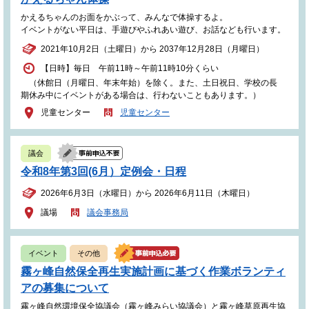
かえるちゃんのお面をかぶって、みんなで体操するよ。
イベントがない平日は、手遊びやふれあい遊び、お話なども行います。
2021年10月2日（土曜日）から 2037年12月28日（月曜日）
【日時】毎日 午前11時～午前11時10分くらい
（休館日（月曜日、年末年始）を除く。また、土日祝日、学校の長
期休み中にイベントがある場合は、行わないこともあります。）
児童センター
児童センター
議会
令和8年第3回(6月）定例会・日程
2026年6月3日（水曜日）から 2026年6月11日（木曜日）
議場
議会事務局
イベント
その他
霧ヶ峰自然保全再生実施計画に基づく作業ボランティ
アの募集について
霧ヶ峰自然環境保全協議会（霧ヶ峰みらい協議会）と霧ヶ峰草原再生協