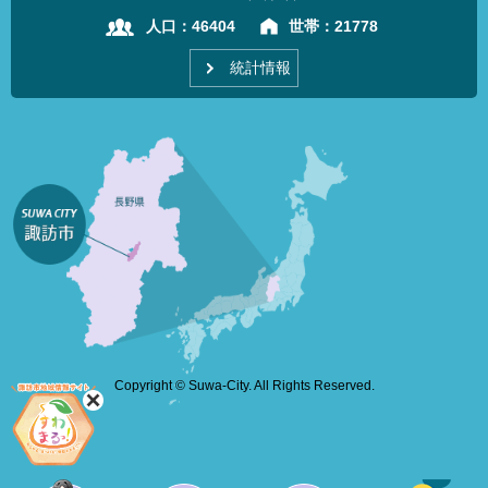
人口：
46404
世帯：
21778
統計情報
Copyright © Suwa-City. All Rights Reserved.