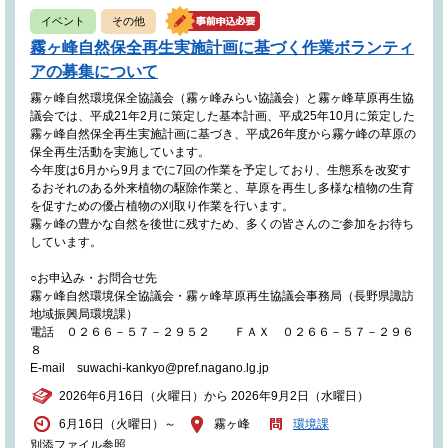
イベント
その他
霧ヶ峰自然保全再生実施計画に基づく作業ボランティ
アの募集について
霧ヶ峰自然環境保全協議会（霧ヶ峰みらい協議会）と霧ヶ峰草原再生協
議会では、平成21年2月に策定した基本計画、平成25年10月に策定した
霧ヶ峰自然保全再生実施計画に基づき、平成26年度から霧ケ峰の草原の
保全再生活動を実施しています。
今年度は6月から9月までに7回の作業を予定しており、生態系を改変す
るおそれのある外来植物の駆除作業と、草原を再生し多様な植物の生育
を促すための優占植物の刈取り作業を行います。
霧ヶ峰の豊かな自然を後世に残すため、多くの皆さんのご参加をお待ち
しています。
○お申込み・お問合せ先
霧ヶ峰自然環境保全協議会・霧ヶ峰草原再生協議会事務局（長野県諏訪
地域振興局環境課）
電話 ０２６６－５７－２９５２ ＦＡＸ ０２６６－５７－２９６
８
E-mail suwachi-kankyo@pref.nagano.lg.jp
2026年6月16日（火曜日）から 2026年9月2日（水曜日）
6月16日（火曜日）～
霧ヶ峰
環境課
別添ファイル参照