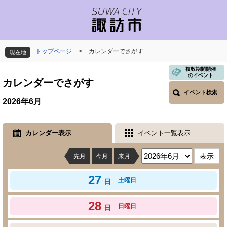
ペ
メ
ー
ニ
ジ
ュ
の
ー
先
を
トップページ
>
カレンダーでさがす
現在地
頭
飛
で
ば
本
複数期間開催
のイベント
す
し
文
カレンダーでさがす
。
て
イベント検索
本
2026年6月
文
へ
カレンダー表示
イベント一覧表示
先月
今月
来月
27
土曜日
日
28
日曜日
日