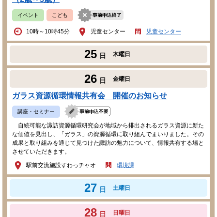
イベント
こども
10時～10時45分
児童センター
児童センター
25
木曜日
日
26
金曜日
日
ガラス資源循環情報共有会 開催のお知らせ
講座・セミナー
自続可能な諏訪資源循環研究会が地域から排出されるガラス資源に新た
な価値を見出し、「ガラス」の資源循環に取り組んでまいりました。その
成果と取り組みを通じて見つけた諏訪の魅力について、情報共有する場と
させていただきます。
駅前交流施設すわっチャオ
環境課
27
土曜日
日
28
日曜日
日