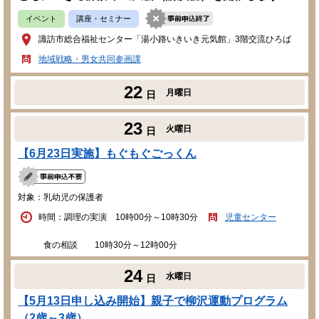
イベント
講座・セミナー
諏訪市総合福祉センター「湯小路いきいき元気館」3階交流ひろば
地域戦略・男女共同参画課
22
月曜日
日
23
火曜日
日
【6月23日実施】もぐもぐごっくん
対象：乳幼児の保護者
時間：調理の実演 10時00分～10時30分
児童センター
食の相談 10時30分～12時00分
24
水曜日
日
【5月13日申し込み開始】親子で柳沢運動プログラム
（2歳～3歳）