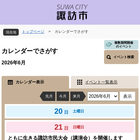
ペ
メ
ー
ニ
ジ
ュ
の
ー
先
を
トップページ
>
カレンダーでさがす
現在地
頭
飛
で
ば
本
複数期間開催
のイベント
す
し
文
カレンダーでさがす
。
て
イベント検索
本
2026年6月
文
へ
カレンダー表示
イベント一覧表示
先月
今月
来月
20
土曜日
日
21
日曜日
日
ともに生きる諏訪市民大会（講演会）を開催します