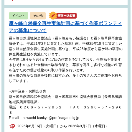
イベント
その他
霧ヶ峰自然保全再生実施計画に基づく作業ボランティ
アの募集について
霧ヶ峰自然環境保全協議会（霧ヶ峰みらい協議会）と霧ヶ峰草原再生協
議会では、平成21年2月に策定した基本計画、平成25年10月に策定した
霧ヶ峰自然保全再生実施計画に基づき、平成26年度から霧ケ峰の草原の
保全再生活動を実施しています。
今年度は6月から9月までに7回の作業を予定しており、生態系を改変す
るおそれのある外来植物の駆除作業と、草原を再生し多様な植物の生育
を促すための優占植物の刈取り作業を行います。
霧ヶ峰の豊かな自然を後世に残すため、多くの皆さんのご参加をお待ち
しています。
○お申込み・お問合せ先
霧ヶ峰自然環境保全協議会・霧ヶ峰草原再生協議会事務局（長野県諏訪
地域振興局環境課）
電話 ０２６６－５７－２９５２ ＦＡＸ ０２６６－５７－２９６
８
E-mail suwachi-kankyo@pref.nagano.lg.jp
2026年6月16日（火曜日）から 2026年9月2日（水曜日）