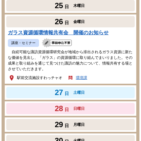
25
木曜日
日
26
金曜日
日
ガラス資源循環情報共有会 開催のお知らせ
講座・セミナー
自続可能な諏訪資源循環研究会が地域から排出されるガラス資源に新た
な価値を見出し、「ガラス」の資源循環に取り組んでまいりました。その
成果と取り組みを通じて見つけた諏訪の魅力について、情報共有する場と
させていただきます。
駅前交流施設すわっチャオ
環境課
27
土曜日
日
28
日曜日
日
29
月曜日
日
30
火曜日