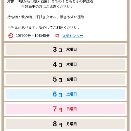
対象：0歳から3歳(未就園）までの子どもとその保護者
※妊娠中の方はご遠慮ください。
持ち物：飲み物、汗拭きタオル、動きやすい服装
※託児があります。安心してご利用ください。
10時00分～10時45分
児童センター
3
水曜日
日
4
木曜日
日
5
金曜日
日
6
土曜日
日
7
日曜日
日
8
月曜日
日