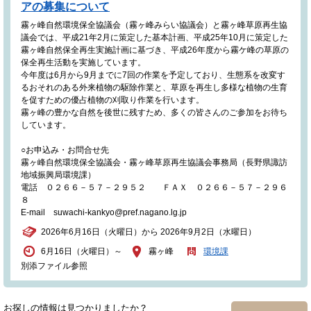
アの募集について
霧ヶ峰自然環境保全協議会（霧ヶ峰みらい協議会）と霧ヶ峰草原再生協
議会では、平成21年2月に策定した基本計画、平成25年10月に策定した
霧ヶ峰自然保全再生実施計画に基づき、平成26年度から霧ケ峰の草原の
保全再生活動を実施しています。
今年度は6月から9月までに7回の作業を予定しており、生態系を改変す
るおそれのある外来植物の駆除作業と、草原を再生し多様な植物の生育
を促すための優占植物の刈取り作業を行います。
霧ヶ峰の豊かな自然を後世に残すため、多くの皆さんのご参加をお待ち
しています。
○お申込み・お問合せ先
霧ヶ峰自然環境保全協議会・霧ヶ峰草原再生協議会事務局（長野県諏訪
地域振興局環境課）
電話 ０２６６－５７－２９５２ ＦＡＸ ０２６６－５７－２９６
８
E-mail suwachi-kankyo@pref.nagano.lg.jp
2026年6月16日（火曜日）から 2026年9月2日（水曜日）
6月16日（火曜日）～
霧ヶ峰
環境課
別添ファイル参照
お探しの情報は見つかりましたか？