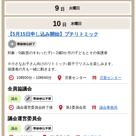
9
火曜日
日
10
水曜日
日
【5月15日申し込み開始】プチリトミック
対象：0歳(首のすわった子)～2歳0か月の子どもとその保護者
※小さなお子さん向けのリトミック♪親子でリズムを楽しみます。
保護者の方も一緒に動きます。
10時00分～10時40分
児童センター
児童センター
全員協議会
議会
議会運営委員会終了後
第1委員会室
議会事務局
議会運営委員会
議会