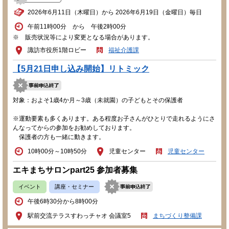
2026年6月11日（木曜日）から 2026年6月19日（金曜日）毎日
午前11時00分 から 午後2時00分
※ 販売状況等により変更となる場合があります。
諏訪市役所1階ロビー
福祉介護課
【5月21日申し込み開始】リトミック
対象：およそ1歳4か月～3歳（未就園）の子どもとその保護者
※運動要素も多くあります。ある程度お子さんがひとりで走れるようにさ
んなってからの参加をお勧めしております。
保護者の方も一緒に動きます。
10時00分～10時50分
児童センター
児童センター
エキまちサロンpart25 参加者募集
イベント
講座・セミナー
午後6時30分から8時00分
駅前交流テラスすわっチャオ 会議室5
まちづくり整備課