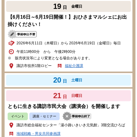
19
金曜日
日
【6月16日～6月19日開催！】おひさまマルシェにお出
掛けください！
2026年6月11日（木曜日）から 2026年6月19日（金曜日）毎日
午前11時00分 から 午後2時00分
※ 販売状況等により変更となる場合があります。
諏訪市役所1階ロビー
福祉介護課
20
土曜日
日
21
日曜日
日
ともに生きる諏訪市民大会（講演会）を開催します
イベント
講座・セミナー
諏訪市総合福祉センター「湯小路いきいき元気館」3階交流ひろば
地域戦略・男女共同参画課