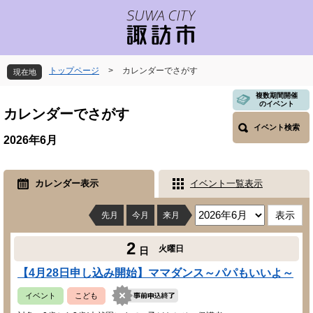
ペ
メ
ー
ニ
ジ
ュ
の
ー
先
を
トップページ
>
カレンダーでさがす
現在地
頭
飛
で
ば
本
複数期間開催
のイベント
す
し
文
カレンダーでさがす
。
て
イベント検索
本
2026年6月
文
へ
カレンダー表示
イベント一覧表示
先月
今月
来月
2
火曜日
日
【4月28日申し込み開始】ママダンス～パパもいいよ～
イベント
こども