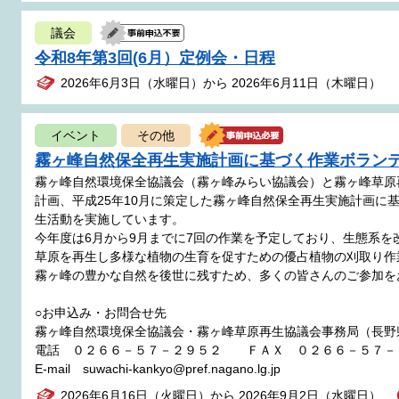
議会
令和8年第3回(6月）定例会・日程
2026年6月3日（水曜日）から 2026年6月11日（木曜日）
イベント
その他
霧ヶ峰自然保全再生実施計画に基づく作業ボラン
霧ヶ峰自然環境保全協議会（霧ヶ峰みらい協議会）と霧ヶ峰草原
計画、平成25年10月に策定した霧ヶ峰自然保全再生実施計画に
生活動を実施しています。
今年度は6月から9月までに7回の作業を予定しており、生態系
草原を再生し多様な植物の生育を促すための優占植物の刈取り作
霧ヶ峰の豊かな自然を後世に残すため、多くの皆さんのご参加を
○お申込み・お問合せ先
霧ヶ峰自然環境保全協議会・霧ヶ峰草原再生協議会事務局（長野
電話 ０２６６－５７－２９５２ ＦＡＸ ０２６６－５７－
E-mail suwachi-kankyo@pref.nagano.lg.jp
2026年6月16日（火曜日）から 2026年9月2日（水曜日）