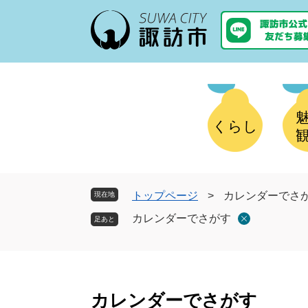
ペ
メ
ー
ニ
ジ
ュ
の
ー
先
を
頭
飛
で
ば
す
し
くらし
。
て
本
文
へ
トップページ
>
カレンダーでさ
現在地
カレンダーでさがす
本
文
カレンダーでさがす