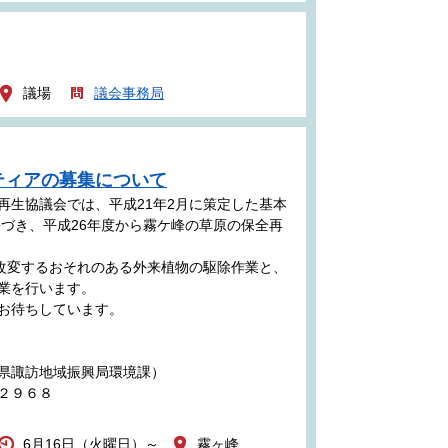
議場
議会事務局
ティアの募集について
再生協議会では、平成21年2月に策定した基本
基づき、平成26年度から霧ケ峰の草原の保全再
を改変するおそれのある外来植物の駆除作業と、
業を行います。
お待ちしています。
県諏訪地域振興局環境課）
２９６８
6月16日（火曜日）～
霧ヶ峰