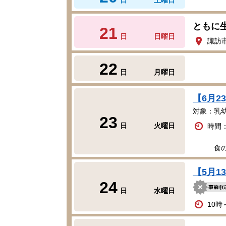
ともに
21
日
日曜日
諏訪
22
日
月曜日
【6月
対象：乳
23
日
火曜日
時間：
食の相談
【5月
24
日
水曜日
10時