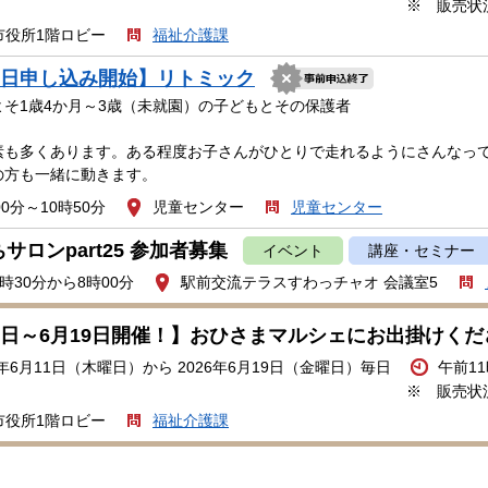
※ 販売状
市役所1階ロビー
福祉介護課
21日申し込み開始】リトミック
よそ1歳4か月～3歳（未就園）の子どもとその保護者
素も多くあります。ある程度お子さんがひとりで走れるようにさんなっ
方も一緒に動きます。
00分～10時50分
児童センター
児童センター
サロンpart25 参加者募集
イベント
講座・セミナー
時30分から8時00分
駅前交流テラスすわっチャオ 会議室5
16日～6月19日開催！】おひさまマルシェにお出掛けく
6年6月11日（木曜日）から 2026年6月19日（金曜日）毎日
午前1
※ 販売状
市役所1階ロビー
福祉介護課