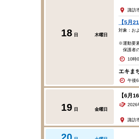
諏訪
【5月
18
対象：お
日
木曜日
※運動要
保護者の
10時
エキまち
午後6
【6月
19
202
日
金曜日
諏訪
20
日
土曜日