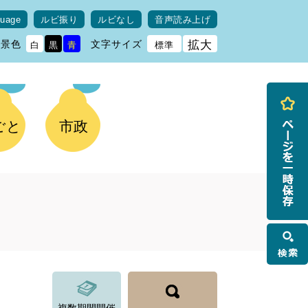
guage
ルビ振り
ルビなし
音声読み上げ
背景色
文字サイズ
拡大
白
黒
青
標準
ごと
市政
検
索