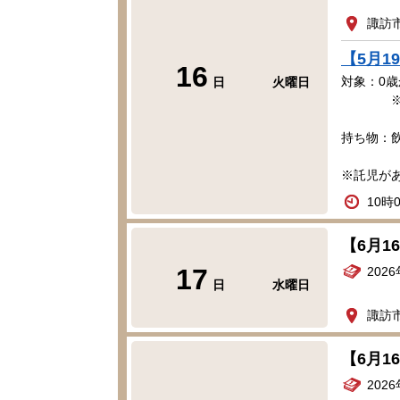
諏訪
【5月
16
対象：0歳
日
火曜日
※妊娠
持ち物：
※託児が
10時
【6月
17
202
日
水曜日
諏訪
【6月
202