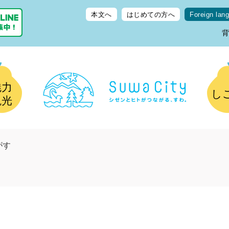
本文へ
はじめての方へ
Foreign lan
魅力
し
観光
がす