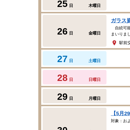
25
日
木曜日
ガラス
自続可能
26
日
金曜日
まいりま
駅前
27
日
土曜日
28
日
日曜日
29
日
月曜日
【5月
対象：およ