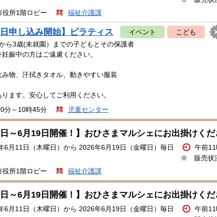
市役所1階ロビー
福祉介護課
19日申し込み開始】ピラティス
イベント
こども
から3歳(未就園）までの子どもとその保護者
中の方はご遠慮ください。
飲み物、汗拭きタオル、動きやすい服装
あります。安心してご利用ください。
00分～10時45分
児童センター
16日～6月19日開催！】おひさまマルシェにお出掛けく
6年6月11日（木曜日）から 2026年6月19日（金曜日）毎日
午前1
※ 販売状
市役所1階ロビー
福祉介護課
16日～6月19日開催！】おひさまマルシェにお出掛けく
6年6月11日（木曜日）から 2026年6月19日（金曜日）毎日
午前1