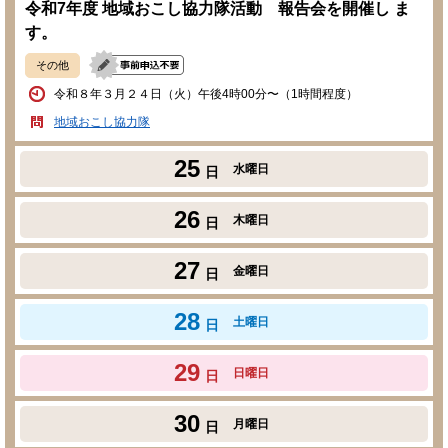
令和7年度 地域おこし協力隊活動 報告会を開催し ま
す。
その他
令和８年３月２４日（火）午後4時00分〜（1時間程度）
地域おこし協力隊
25
水曜日
日
26
木曜日
日
27
金曜日
日
28
土曜日
日
29
日曜日
日
30
月曜日
日