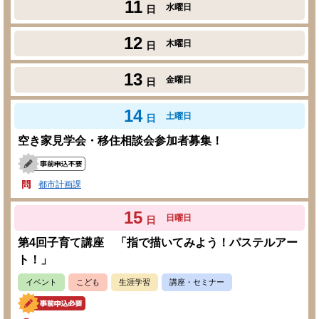
11
水曜日
日
12
木曜日
日
13
金曜日
日
14
土曜日
日
空き家見学会・移住相談会参加者募集！
都市計画課
15
日曜日
日
第4回子育て講座 「指で描いてみよう！パステルアー
ト！」
イベント
こども
生涯学習
講座・セミナー