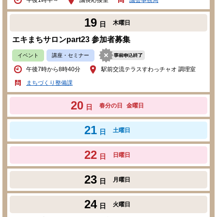
午後1時半～
議長応接室
議会事務局
19
木曜日
日
エキまちサロンpart23 参加者募集
イベント
講座・セミナー
午後7時から8時40分
駅前交流テラスすわっチャオ 調理室
まちづくり整備課
20
春分の日
金曜日
日
21
土曜日
日
22
日曜日
日
23
月曜日
日
24
火曜日
日