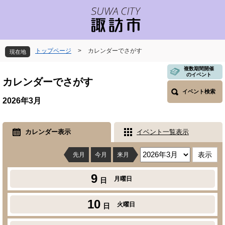
ペ
メ
ー
ニ
ジ
ュ
の
ー
先
を
トップページ
>
カレンダーでさがす
現在地
頭
飛
で
ば
本
複数期間開催
のイベント
す
し
文
カレンダーでさがす
。
て
イベント検索
本
2026年3月
文
へ
カレンダー表示
イベント一覧表示
先月
今月
来月
9
月曜日
日
10
火曜日
日