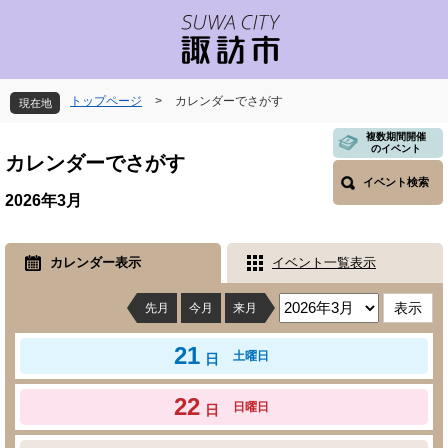
ペ
メ
ー
ニ
ジ
ュ
の
ー
先
を
トップページ
>
カレンダーでさがす
現在地
頭
飛
で
ば
本
複数期間開催
のイベント
す
し
文
カレンダーでさがす
。
て
イベント検索
本
2026年3月
文
へ
カレンダー表示
イベント一覧表示
先月
今月
来月
21
土曜日
日
22
日曜日
日