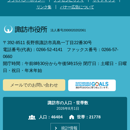
プライバシーポリシー
アクセシビリティ
サイトマップ
リンク集
バナー広告について
法人番号2000020202061
〒392-8511 長野県諏訪市高島一丁目22番30号
電話番号(代表)：0266-52-4141 ファックス番号：0266-57-
0660
開庁時間：午前8時30分から午後5時15分 閉庁日：土曜日・日曜
日・祝日・年末年始
メールでのお問い合わせ
諏訪市の人口・世帯数
2026年8月1日
人口：
46404
世帯：
21778
統計情報