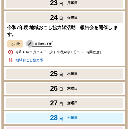
23
月曜日
日
24
火曜日
日
令和7年度 地域おこし協力隊活動 報告会を開催し ま
す。
その他
令和８年３月２４日（火）午後4時00分〜（1時間程度）
地域おこし協力隊
25
水曜日
日
26
木曜日
日
27
金曜日
日
28
土曜日
日