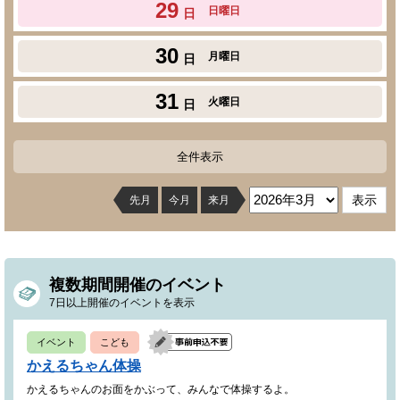
29
日曜日
日
30
月曜日
日
31
火曜日
日
全件表示
先月
今月
来月
複数期間開催のイベント
7日以上開催のイベントを表示
イベント
こども
かえるちゃん体操
かえるちゃんのお面をかぶって、みんなで体操するよ。