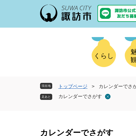
ペ
メ
ー
ニ
ジ
ュ
の
ー
先
を
頭
飛
で
ば
す
し
くらし
。
て
本
文
へ
トップページ
>
カレンダーでさ
現在地
カレンダーでさがす
本
文
カレンダーでさがす