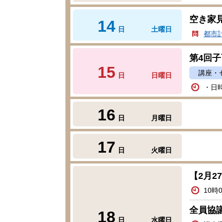
空き家
14
日
土曜日
都市
第4回
15
講座・
日
日曜日
・日時
16
日
月曜日
17
日
火曜日
【2月
10時
全員協
18
日
水曜日