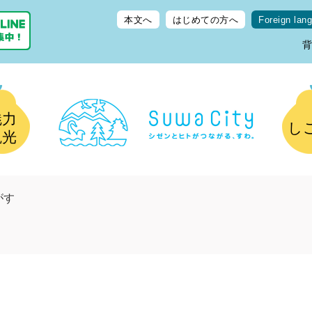
本文へ
はじめての方へ
Foreign lan
魅力
し
観光
がす