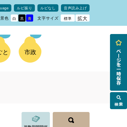
guage
ルビ振り
ルビなし
音声読み上げ
背景色
文字サイズ
拡大
白
黒
青
標準
ごと
市政
検
索