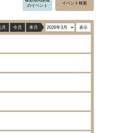
複数期間開催
イベント検索
のイベント
先月
今月
来月