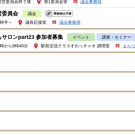
運営委員会終了後
第1委員会室
議会事務局
営委員会
議会
1時半～
議長応接室
議会事務局
サロンpart23 参加者募集
イベント
講座・セミナー
時から8時40分
駅前交流テラスすわっチャオ 調理室
まち