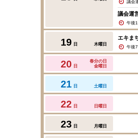
議会
議会運
午後
エキまち
19
日
木曜日
午後7
20
春分の日
日
金曜日
21
日
土曜日
22
日
日曜日
23
日
月曜日