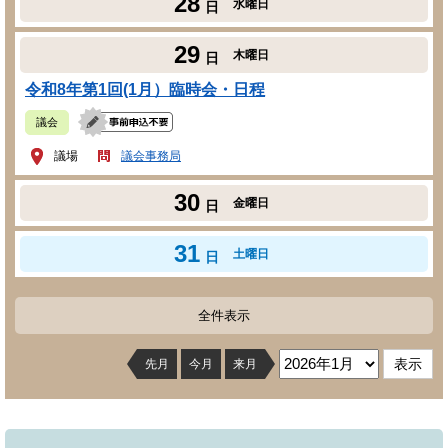
28
水曜日
日
29
木曜日
日
令和8年第1回(1月）臨時会・日程
議会
議場
議会事務局
30
金曜日
日
31
土曜日
日
全件表示
先月
今月
来月