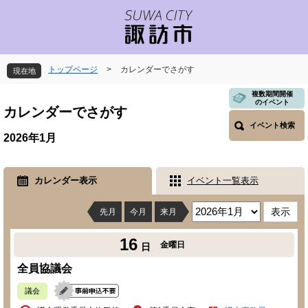
ペ
メ
ー
ニ
ジ
ュ
の
ー
先
を
トップページ
>
カレンダーでさがす
現在地
頭
飛
で
ば
本
複数期間開催
のイベント
す
し
文
カレンダーでさがす
。
て
イベント検索
本
2026年1月
文
へ
カレンダー表示
イベント一覧表示
先月
今月
来月
16
金曜日
日
全員協議会
議会