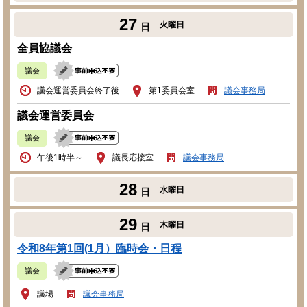
27
火曜日
日
全員協議会
議会
議会運営委員会終了後
第1委員会室
議会事務局
議会運営委員会
議会
午後1時半～
議長応接室
議会事務局
28
水曜日
日
29
木曜日
日
令和8年第1回(1月）臨時会・日程
議会
議場
議会事務局