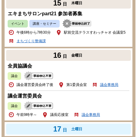
15
木曜日
日
エキまちサロンpart21 参加者募集
イベント
講座・セミナー
午後6時から7時30分
駅前交流テラスすわっチャオ 会議室5
まちづくり整備課
16
金曜日
日
全員協議会
議会
議会運営委員会終了後
第1委員会室
議会事務局
議会運営委員会
議会
午前9時半～
議長応接室
議会事務局
17
土曜日
日