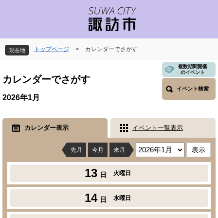
ペ
メ
ー
ニ
ジ
ュ
の
ー
先
を
トップページ
>
カレンダーでさがす
現在地
頭
飛
で
ば
本
複数期間開催
のイベント
す
し
文
カレンダーでさがす
。
て
イベント検索
本
2026年1月
文
へ
カレンダー表示
イベント一覧表示
先月
今月
来月
13
火曜日
日
14
水曜日
日