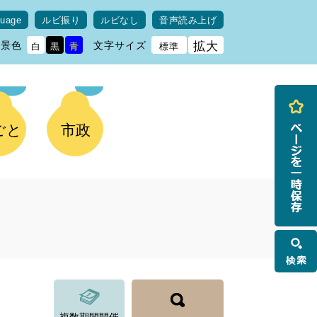
guage
ルビ振り
ルビなし
音声読み上げ
背景色
文字サイズ
拡大
白
黒
青
標準
ごと
市政
検
索