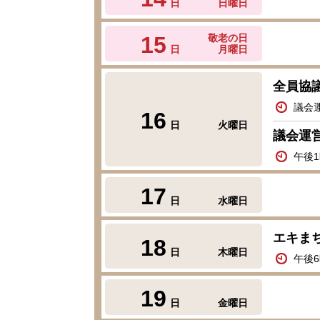
日
日曜日
15
敬老の日
日
月曜日
全員協
議会
16
日
火曜日
議会運
午後
17
日
水曜日
エキまち
18
日
木曜日
午後6
19
日
金曜日