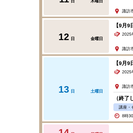
日
木曜日
諏訪
【9月
12
202
日
金曜日
諏訪
【9月
202
13
諏訪
日
土曜日
（終了
講座・
8時3
14