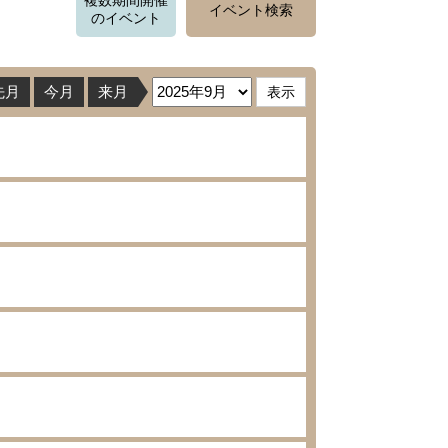
複数期間開催
イベント検索
のイベント
先月
今月
来月