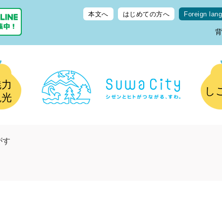
本文へ
はじめての方へ
Foreign lan
魅力
し
観光
がす