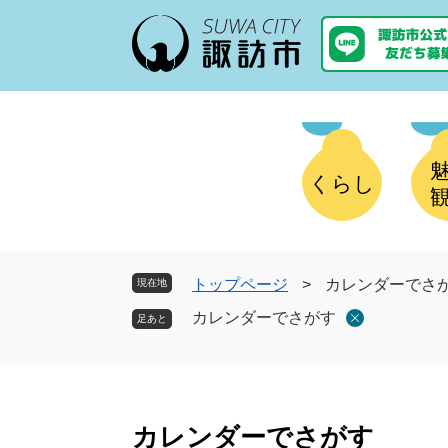
ペ
メ
ー
ニ
ジ
ュ
の
ー
先
を
頭
飛
で
ば
す
し
くらし
。
て
本
文
へ
トップページ
>
カレンダーでさ
現在地
カレンダーでさがす
本
文
カレンダーでさがす