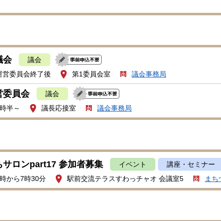
議会
議会
運営委員会終了後
第1委員会室
議会事務局
営委員会
議会
1時半～
議長応接室
議会事務局
サロンpart17 参加者募集
イベント
講座・セミナー
時から7時30分
駅前交流テラスすわっチャオ 会議室5
まち