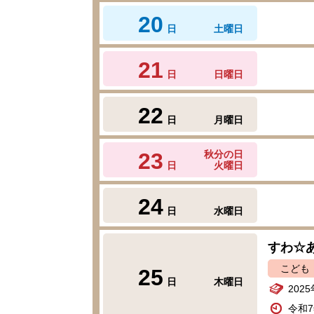
20
日
土曜日
21
日
日曜日
22
日
月曜日
23
秋分の日
日
火曜日
24
日
水曜日
すわ☆
こども
25
日
木曜日
202
令和7