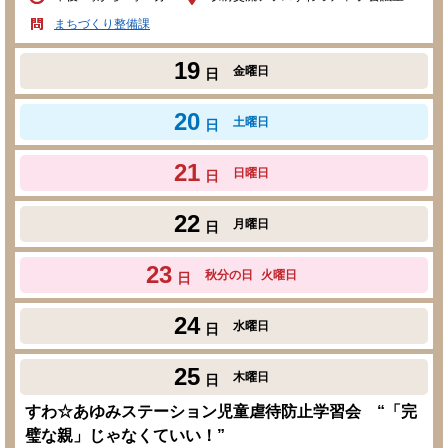
まちづくり整備課
19
金曜日
日
20
土曜日
日
21
日曜日
日
22
月曜日
日
23
秋分の日
火曜日
日
24
水曜日
日
25
木曜日
日
すわ☆あゆみステーション児童虐待防止学習会 “「完
璧な親」じゃなくていい！”