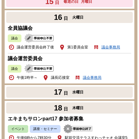
15
敬老の日
月曜日
日
16
火曜日
日
全員協議会
議会
議会運営委員会終了後
第1委員会室
議会事務局
議会運営委員会
議会
午後1時半～
議長応接室
議会事務局
17
水曜日
日
18
木曜日
日
エキまちサロンpart17 参加者募集
イベント
講座・セミナー
午後6時から7時30分
駅前交流テラスすわっチャオ 会議室5