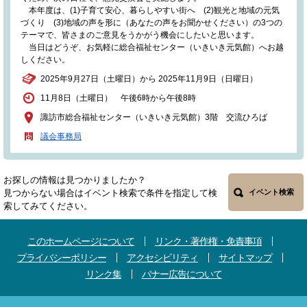
本年度は、(1)子育て安心、暮らしやすい街へ (2)観光と地域の元気
づくり (3)地域の声を形に（あなたの声をお聞かせください）の3つの
テーマで、皆さまのご意見をうかがう機会にしたいと思います。
当日はどうぞ、お気軽に総合福祉センター（いきいき元気館）へお越
しください。
2025年9月27日（土曜日）から 2025年11月9日（日曜日）
11月8日（土曜日） 午後6時から午後8時
諏訪市総合福祉センター（いきいき元気館）3階 交流ひろば
議会事務局
お探しの情報は見つかりましたか？
見つからない場合はイベント検索で条件を指定して検
イベント検索
索してみてください。
このホームページについて
リンク・著作権・免責事項
プライバシーポリシー
アクセシビリティ
サイトマップ
リンク集
バナー広告について