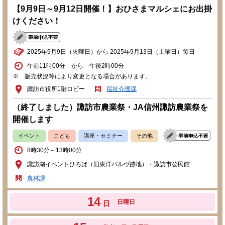
【9月9日～9月12日開催！】おひさまマルシェにお出掛
けください！
2025年9月9日（火曜日）から 2025年9月13日（土曜日）毎日
午前11時00分 から 午後2時00分
※ 販売状況等により変更となる場合があります。
諏訪市役所1階ロビー
福祉介護課
（終了しました）諏訪市農業祭・JA信州諏訪農業祭を
開催します
イベント
こども
講座・セミナー
その他
8時30分～13時00分
諏訪湖イベントひろば（旧東洋バルヴ跡地）・諏訪市公民館
農林課
14
日曜日
日