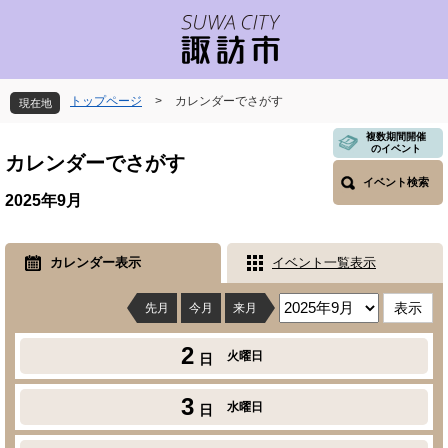
ペ
メ
ー
ニ
ジ
ュ
の
ー
先
を
トップページ
>
カレンダーでさがす
現在地
頭
飛
で
ば
本
複数期間開催
のイベント
す
し
文
カレンダーでさがす
。
て
イベント検索
本
2025年9月
文
へ
カレンダー表示
イベント一覧表示
先月
今月
来月
2
火曜日
日
3
水曜日
日