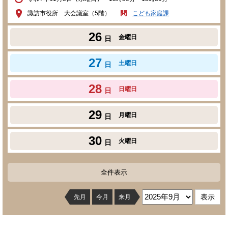
諏訪市役所 大会議室（5階）
こども家庭課
26
金曜日
日
27
土曜日
日
28
日曜日
日
29
月曜日
日
30
火曜日
日
全件表示
先月
今月
来月