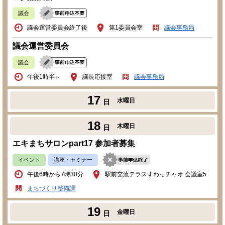
議会
議会運営委員会終了後
第1委員会室
議会事務局
議会運営委員会
議会
午後1時半～
議長応接室
議会事務局
17
水曜日
日
18
木曜日
日
エキまちサロンpart17 参加者募集
イベント
講座・セミナー
午後6時から7時30分
駅前交流テラスすわっチャオ 会議室5
まちづくり整備課
19
金曜日
日