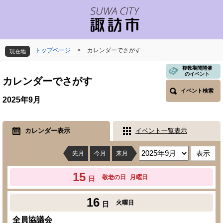
ペ
メ
ー
ニ
ジ
ュ
の
ー
先
を
トップページ
>
カレンダーでさがす
現在地
頭
飛
で
ば
本
複数期間開催
のイベント
す
し
文
カレンダーでさがす
。
て
イベント検索
本
2025年9月
文
へ
カレンダー表示
イベント一覧表示
先月
今月
来月
15
敬老の日
月曜日
日
16
火曜日
日
全員協議会