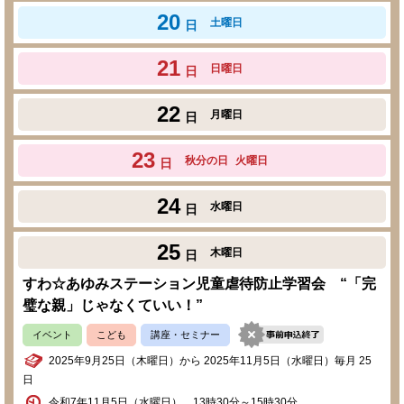
20
土曜日
日
21
日曜日
日
22
月曜日
日
23
秋分の日
火曜日
日
24
水曜日
日
25
木曜日
日
すわ☆あゆみステーション児童虐待防止学習会 “「完
璧な親」じゃなくていい！”
イベント
こども
講座・セミナー
2025年9月25日（木曜日）から 2025年11月5日（水曜日）毎月 25
日
令和7年11月5日（水曜日） 13時30分～15時30分