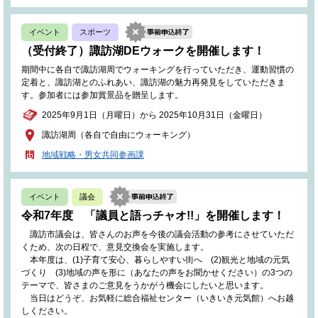
イベント
スポーツ
（受付終了）諏訪湖DEウォークを開催します！
期間中に各自で諏訪湖周でウォーキングを行っていただき、運動習慣の
定着と、諏訪湖とのふれあい、諏訪湖の魅力再発見をしていただきま
す。参加者には参加賞景品を贈呈します。
2025年9月1日（月曜日）から 2025年10月31日（金曜日）
諏訪湖周（各自で自由にウォーキング）
地域戦略・男女共同参画課
イベント
議会
令和7年度 「議員と語っチャオ!!」を開催します！
諏訪市議会は、皆さんのお声を今後の議会活動の参考にさせていただ
くため、次の日程で、意見交換会を実施します。
本年度は、(1)子育て安心、暮らしやすい街へ (2)観光と地域の元気
づくり (3)地域の声を形に（あなたの声をお聞かせください）の3つの
テーマで、皆さまのご意見をうかがう機会にしたいと思います。
当日はどうぞ、お気軽に総合福祉センター（いきいき元気館）へお越
しください。