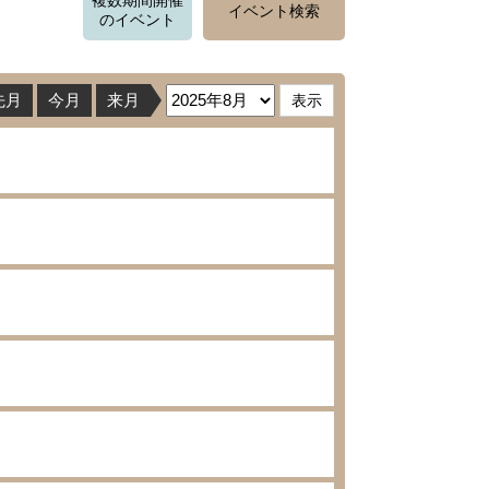
複数期間開催
イベント検索
のイベント
先月
今月
来月