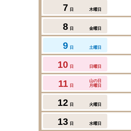
7
日
木曜日
8
日
金曜日
9
日
土曜日
10
日
日曜日
11
山の日
日
月曜日
12
日
火曜日
13
日
水曜日