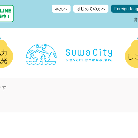
本文へ
はじめての方へ
Foreign lan
魅力
し
観光
がす