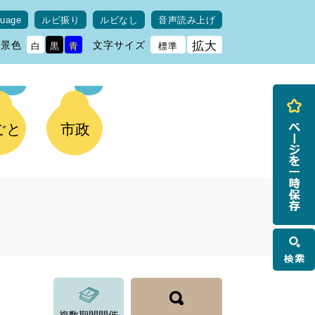
guage
ルビ振り
ルビなし
音声読み上げ
背景色
文字サイズ
拡大
白
黒
青
標準
ごと
市政
検
索