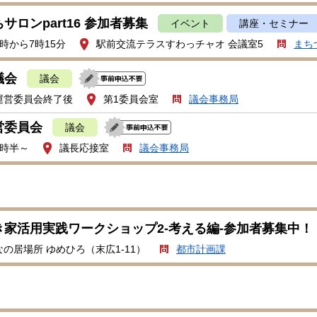
サロンpart16 参加者募集
イベント
講座・セミナー
時から7時15分
駅前交流テラスすわっチャオ 会議室5
まち
議会
議会
運営委員会終了後
第1委員会室
議会事務局
営委員会
議会
1時半～
議長応接室
議会事務局
き家活用実践ワークショップ2-考える編-参加者募集中！
の居場所 ゆめひろ（末広1-11）
都市計画課