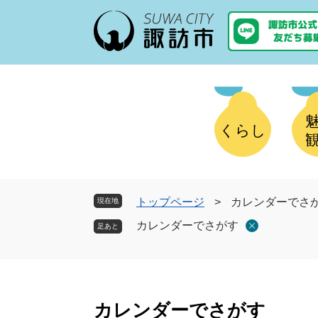
ペ
メ
ー
ニ
ジ
ュ
の
ー
先
を
頭
飛
で
ば
す
し
くらし
。
て
本
文
へ
トップページ
>
カレンダーでさ
現在地
カレンダーでさがす
本
文
カレンダーでさがす