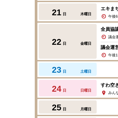
エキまち
21
日
木曜日
午後6
全員協
議会
22
日
金曜日
議会運
午後
23
日
土曜日
すわ空
24
日
日曜日
みんな
25
日
月曜日