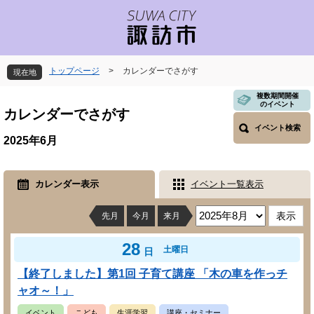
ペ
メ
ー
ニ
ジ
ュ
の
ー
先
を
トップページ
>
カレンダーでさがす
現在地
頭
飛
で
ば
本
複数期間開催
のイベント
す
し
文
カレンダーでさがす
。
て
イベント検索
本
2025年6月
文
へ
カレンダー表示
イベント一覧表示
先月
今月
来月
28
土曜日
日
【終了しました】第1回 子育て講座 「木の車を作っチ
ャオ～！」
イベント
こども
生涯学習
講座・セミナー