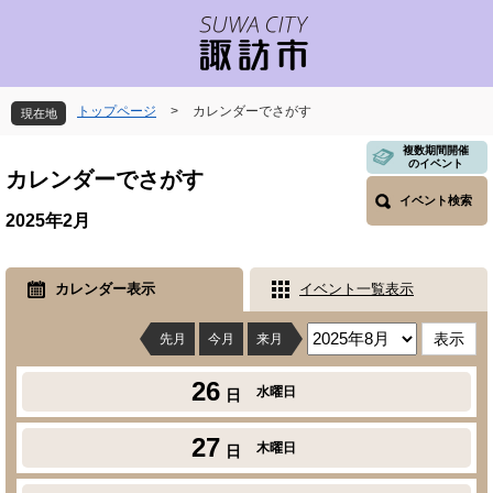
ペ
メ
ー
ニ
ジ
ュ
の
ー
先
を
トップページ
>
カレンダーでさがす
現在地
頭
飛
で
ば
本
複数期間開催
のイベント
す
し
文
カレンダーでさがす
。
て
イベント検索
本
2025年2月
文
へ
カレンダー表示
イベント一覧表示
先月
今月
来月
26
水曜日
日
27
木曜日
日