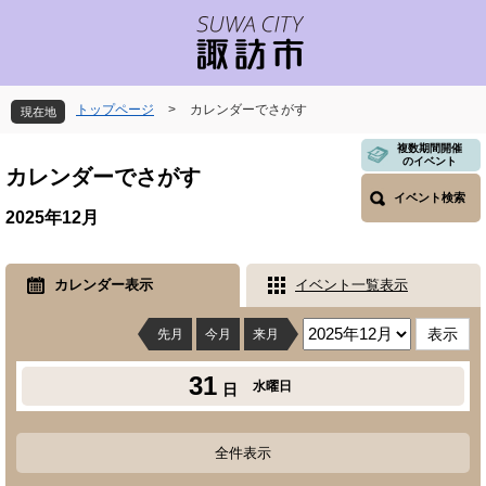
ペ
メ
ー
ニ
ジ
ュ
の
ー
先
を
トップページ
>
カレンダーでさがす
現在地
頭
飛
で
ば
本
複数期間開催
のイベント
す
し
文
カレンダーでさがす
。
て
イベント検索
本
2025年12月
文
へ
カレンダー表示
イベント一覧表示
先月
今月
来月
31
水曜日
日
全件表示