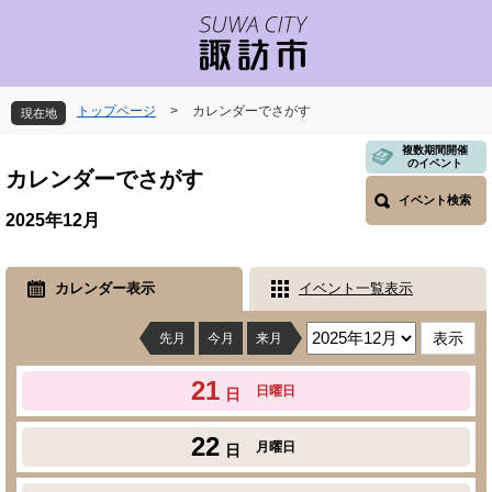
ペ
メ
ー
ニ
ジ
ュ
の
ー
先
を
トップページ
>
カレンダーでさがす
現在地
頭
飛
で
ば
本
複数期間開催
のイベント
す
し
文
カレンダーでさがす
。
て
イベント検索
本
2025年12月
文
へ
カレンダー表示
イベント一覧表示
先月
今月
来月
21
日曜日
日
22
月曜日
日