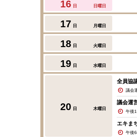
16
日
日曜日
17
日
月曜日
18
日
火曜日
19
日
水曜日
全員協
議会
議会運
20
日
木曜日
午後
エキまち
午後6