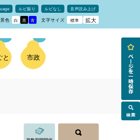
guage
ルビ振り
ルビなし
音声読み上げ
背景色
文字サイズ
拡大
白
黒
青
標準
ごと
市政
検
索