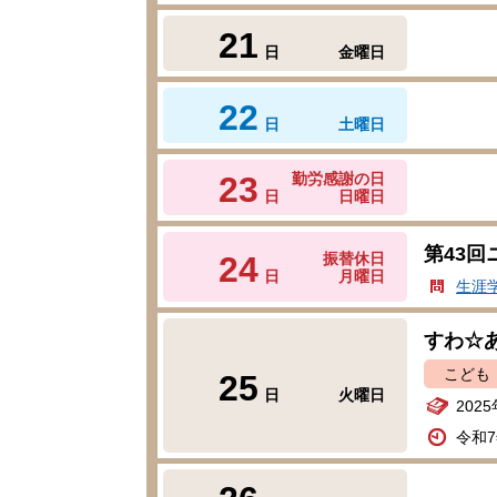
21
日
金曜日
22
日
土曜日
23
勤労感謝の日
日
日曜日
第43
24
振替休日
日
月曜日
生涯
すわ☆
こども
25
日
火曜日
202
令和7