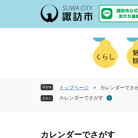
ペ
メ
ー
ニ
ジ
ュ
の
ー
先
を
頭
飛
で
ば
す
し
くらし
。
て
本
文
へ
トップページ
>
カレンダーでさ
現在地
カレンダーでさがす
本
文
カレンダーでさがす