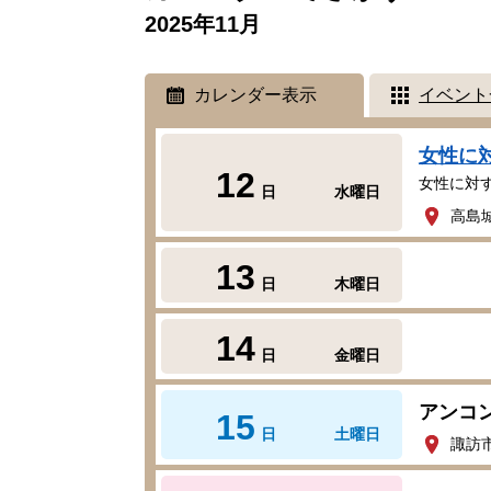
2025年11月
カレンダー表示
イベント
女性に
12
女性に対
日
水曜日
高島
13
日
木曜日
14
日
金曜日
アンコ
15
日
土曜日
諏訪