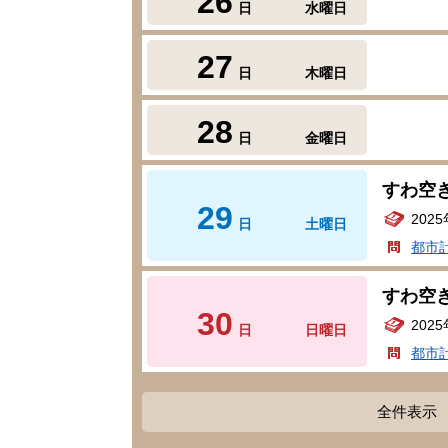
26
日
水曜日
27
日
木曜日
28
日
金曜日
すわ空
29
202
日
土曜日
都市
すわ空
30
202
日
日曜日
都市
全件表示