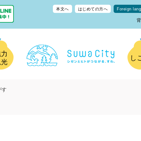
本文へ
はじめての方へ
Foreign lan
魅力
し
観光
がす