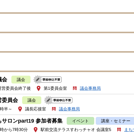
議会
議会
運営委員会終了後
第1委員会室
議会事務局
営委員会
議会
1時半～
議長応接室
議会事務局
サロンpart19 参加者募集
イベント
講座・セミナー
時から7時30分
駅前交流テラスすわっチャオ 会議室5
まち