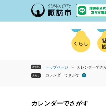
ペ
メ
ー
ニ
ジ
ュ
の
ー
先
を
頭
飛
で
ば
す
し
くらし
。
て
本
文
へ
トップページ
>
カレンダーでさ
現在地
カレンダーでさがす
本
文
カレンダーでさがす