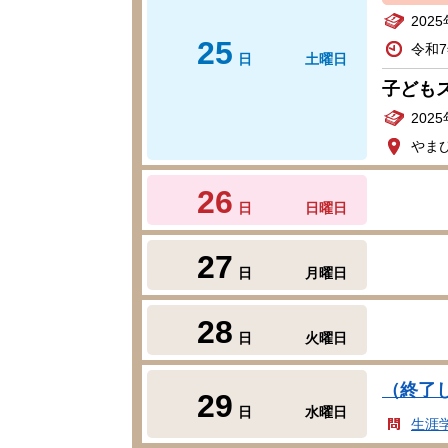
202
25
令和7
日
土曜日
子ども
202
やま
26
日
日曜日
27
日
月曜日
28
日
火曜日
（終了
29
日
水曜日
生涯