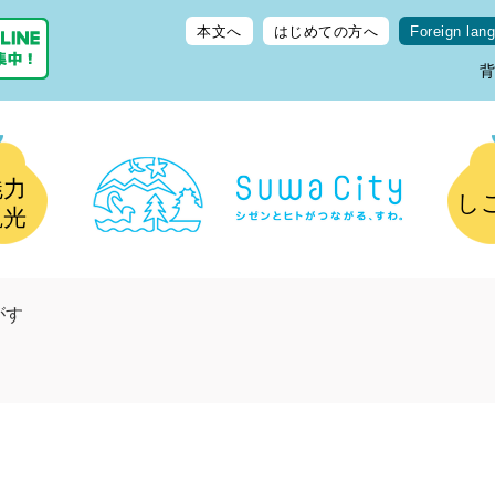
本文へ
はじめての方へ
Foreign lan
魅力
し
観光
がす