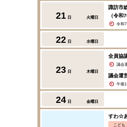
諏訪市
21
（令和7
日
火曜日
令和7
22
日
水曜日
全員協
議会
23
日
木曜日
議会運
午後
24
日
金曜日
すわ☆
こども