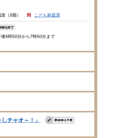
議室（5階）
こども家庭課
午後6時50分から7時50分まで
をしチャオ～！」