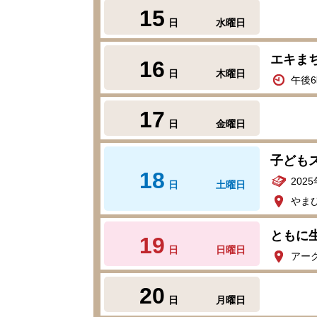
15
日
水曜日
エキまち
16
日
木曜日
午後6
17
日
金曜日
子ども
18
202
日
土曜日
やま
ともに
19
日
日曜日
アー
20
日
月曜日