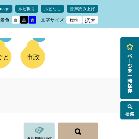
guage
ルビ振り
ルビなし
音声読み上げ
背景色
文字サイズ
拡大
白
黒
青
標準
ごと
市政
検
索