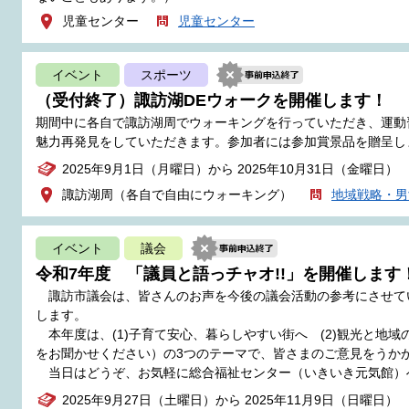
児童センター
児童センター
イベント
スポーツ
（受付終了）諏訪湖DEウォークを開催します！
期間中に各自で諏訪湖周でウォーキングを行っていただき、運動
魅力再発見をしていただきます。参加者には参加賞景品を贈呈し
2025年9月1日（月曜日）から 2025年10月31日（金曜日）
諏訪湖周（各自で自由にウォーキング）
地域戦略・男
イベント
議会
令和7年度 「議員と語っチャオ!!」を開催します
諏訪市議会は、皆さんのお声を今後の議会活動の参考にさせて
します。
本年度は、(1)子育て安心、暮らしやすい街へ (2)観光と地域
をお聞かせください）の3つのテーマで、皆さまのご意見をうか
当日はどうぞ、お気軽に総合福祉センター（いきいき元気館）
2025年9月27日（土曜日）から 2025年11月9日（日曜日）