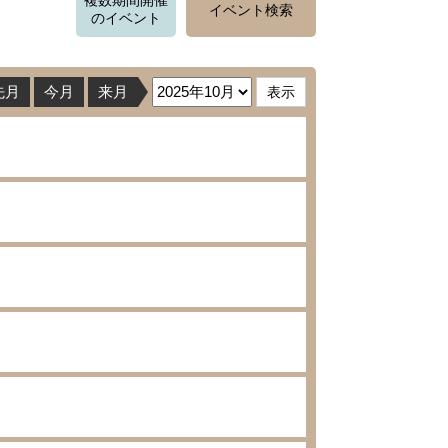
複数期間開催
イベント検索
のイベント
先月
今月
来月