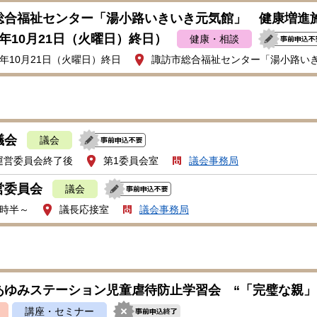
総合福祉センター「湯小路いきいき元気館」 健康増進施
年10月21日（火曜日）終日）
健康・相談
年10月21日（火曜日）終日
諏訪市総合福祉センター「湯小路い
議会
議会
運営委員会終了後
第1委員会室
議会事務局
営委員会
議会
1時半～
議長応接室
議会事務局
あゆみステーション児童虐待防止学習会 “「完璧な親」
講座・セミナー