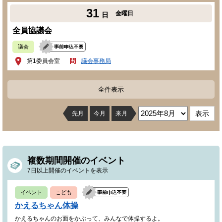
31
金曜日
日
全員協議会
議会
第1委員会室
議会事務局
全件表示
先月
今月
来月
複数期間開催のイベント
7日以上開催のイベントを表示
イベント
こども
かえるちゃん体操
かえるちゃんのお面をかぶって、みんなで体操するよ。