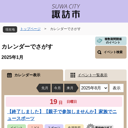
ペ
メ
ー
ニ
ジ
ュ
の
ー
先
を
トップページ
>
カレンダーでさがす
現在地
頭
飛
で
ば
本
複数期間開催
のイベント
す
し
文
カレンダーでさがす
。
て
イベント検索
本
2025年1月
文
へ
カレンダー表示
イベント一覧表示
先月
今月
来月
19
日曜日
日
【終了しました】【親子で参加しませんか】家族でニ
ュースポーツ
イベント
こども
スポーツ
生涯学習