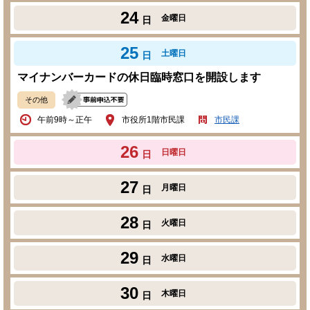
24
金曜日
日
25
土曜日
日
マイナンバーカードの休日臨時窓口を開設します
その他
午前9時～正午
市役所1階市民課
市民課
26
日曜日
日
27
月曜日
日
28
火曜日
日
29
水曜日
日
30
木曜日
日