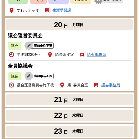
すわっチャオ
生涯学習課
20
月曜日
日
議会運営委員会
議会
午後1時30分～
議長応接室
議会事務局
全員協議会
議会
議会運営委員会終了後
第1委員会室
議会事務局
21
火曜日
日
22
水曜日
日
23
木曜日
日