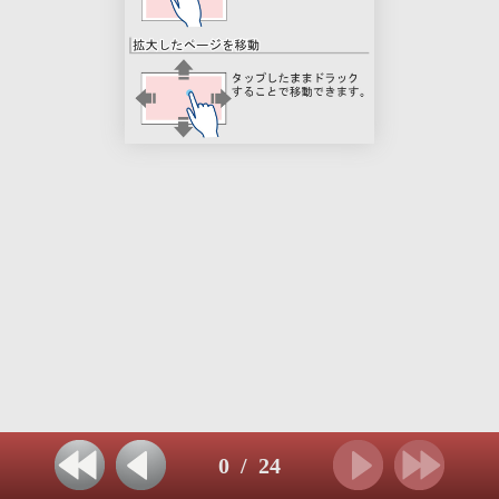
0
/
24