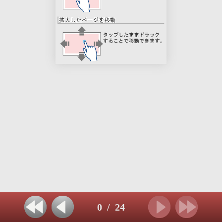
0
/
24