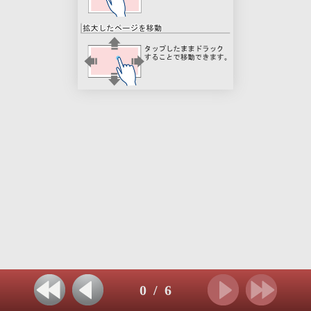
0
/
6