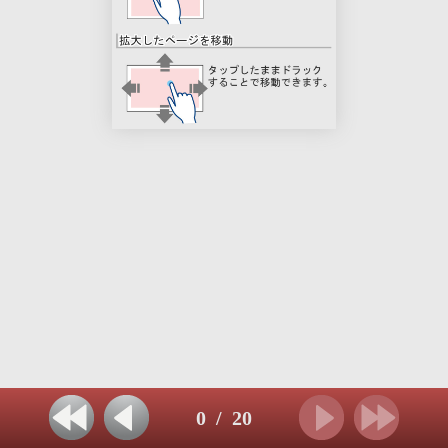
0
/
20