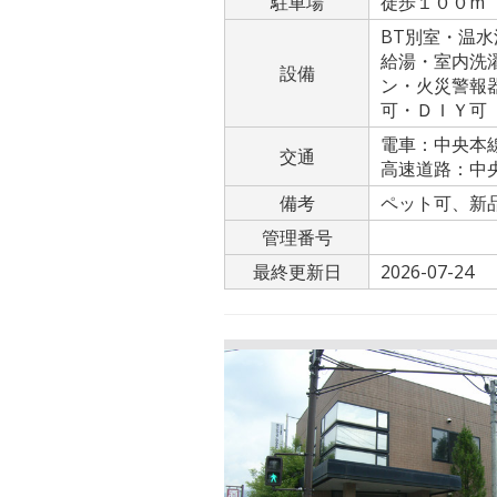
駐車場
徒歩１００m
BT別室・温
給湯・室内洗
設備
ン・火災警報
可・ＤＩＹ可
電車：中央本
交通
高速道路：中央
備考
ペット可、新
管理番号
最終更新日
2026-07-24