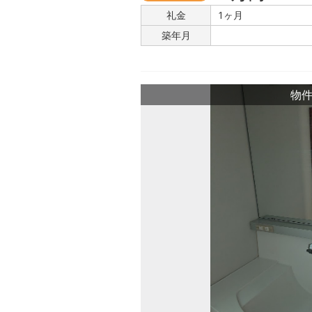
礼金
1ヶ月
築年月
物件