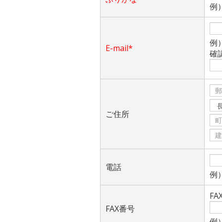
例
例）a
E-mail*
確
ご住所
電話
例）
F
FAX番号
例）