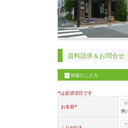
資料請求＆お問合せ
情報のご入力
1
*は必須項目です
お名前*
例
ふりがな*