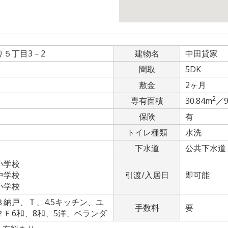
５丁目3－2
建物名
中田貸家
間取
5DK
敷金
2ヶ月
2
専有面積
30.84m
／9
保険
有
トイレ種類
水洗
下水道
公共下水道
小学校
中学校
引渡/入居日
即可能
小学校
納戸、Ｔ、4.5キッチン、ユ
手数料
要
Ｆ6和、8和、5洋、ベランダ