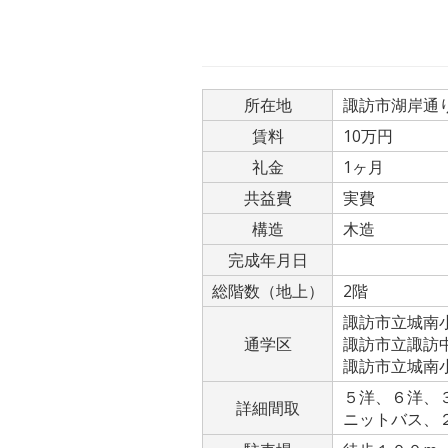
所在地
諏訪市湖岸通り
賃料
10万円
礼金
1ヶ月
共益費
実費
構造
木造
完成年月日
総階数（地上）
2階
諏訪市立城南
通学区
諏訪市立諏訪
諏訪市立城南
５洋、６洋、３
詳細間取
ニットバス、２