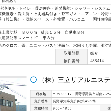
 有料あり
水洗浄便座・トイレ・暖房便座・追焚機能・シャワー・システム
濯機置場・洗面所・照明器具付き・都市ガス・エアコン・冷房
器（報知機）・収納スペース・外物置・バルコニー・閑静住宅
線上諏訪駅 ８００m 徒歩１５分 自動車８分
道諏訪湖スマートI.C. 車８分
品のクロス、畳、ユニットバスと洗面台、水回りも奇麗、諏訪
取引態様
媒介
物件番号
453414
（株）三立リアルエステ
所在地
〒392-0017 長野県諏訪市城南2-252
免許番号
長野県知事免許(6)第4577号
業務時間
9:00～18:00
休