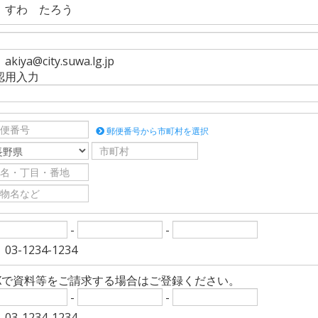
）すわ たろう
kiya@city.suwa.lg.jp
認用入力
郵便番号から市町村を選択
-
-
03-1234-1234
AXで資料等をご請求する場合はご登録ください。
-
-
03-1234-1234