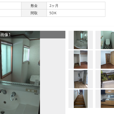
敷金
2ヶ月
間取
5DK
画像1