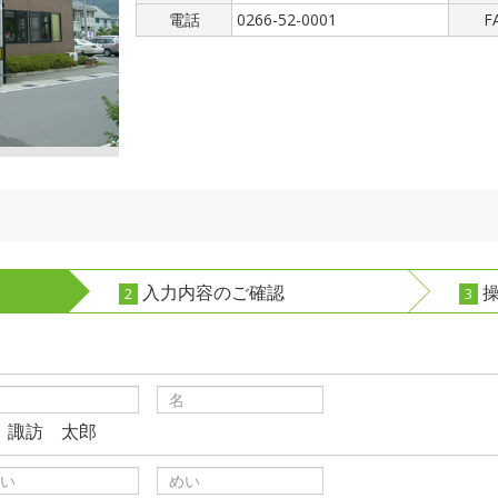
電話
0266-52-0001
F
入力内容のご確認
操
2
3
）諏訪 太郎