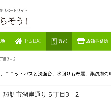
土地
中古住宅
貸家
店舗事務所
丁目3－2
畳、ユニットバスと洗面台、水回りも奇麗、諏訪湖の
諏訪市湖岸通り５丁目3－2