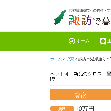
ホーム
ホーム
>
貸家
> 諏訪市湖岸通り５
ペット可、新品のクロス、
喫
貸家
10万円
賃料