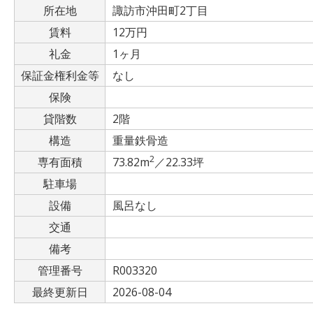
所在地
諏訪市沖田町2丁目
賃料
12万円
礼金
1ヶ月
保証金権利金等
なし
保険
貸階数
2階
構造
重量鉄骨造
2
専有面積
73.82m
／22.33坪
駐車場
設備
風呂なし
交通
備考
管理番号
R003320
最終更新日
2026-08-04