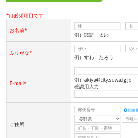
*は必須項目です
お名前*
例）諏訪 太郎
ふりがな*
例）すわ たろう
例）akiya@city.suwa.lg.jp
E-mail*
確認用入力
郵便
ご住所