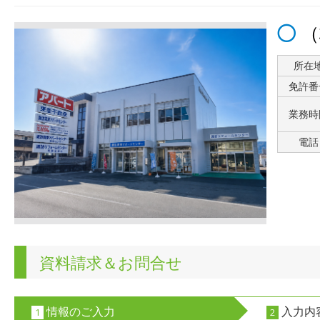
（
所在
免許番
業務時
電話
資料請求＆お問合せ
情報のご入力
入力内
1
2