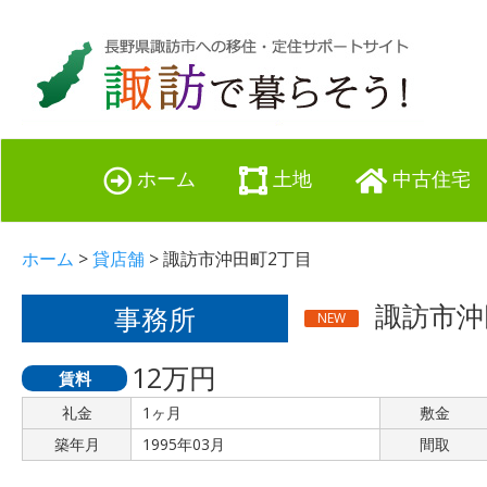
ホーム
土地
中古住宅
ホーム
>
貸店舗
> 諏訪市沖田町2丁目
諏訪市沖
事務所
NEW
12万円
賃料
礼金
1ヶ月
敷金
築年月
1995年03月
間取