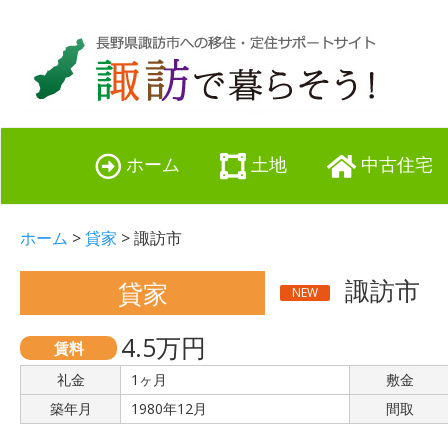
ホーム
土地
中古住宅
ホーム
>
貸家
> 諏訪市
諏訪市
貸家
NEW
4.5万円
賃料
礼金
1ヶ月
敷金
築年月
1980年12月
間取