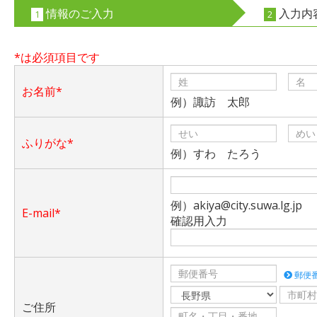
情報のご入力
入力内
1
2
*は必須項目です
お名前*
例）諏訪 太郎
ふりがな*
例）すわ たろう
例）akiya@city.suwa.lg.jp
E-mail*
確認用入力
郵便
ご住所