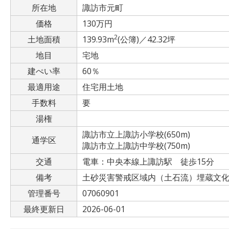
所在地
諏訪市元町
価格
130万円
2
土地面積
139.93m
(公簿)／42.32坪
地目
宅地
建ぺい率
60％
最適用途
住宅用土地
手数料
要
湯権
諏訪市立上諏訪小学校(650m)
通学区
諏訪市立上諏訪中学校(750m)
交通
電車：中央本線上諏訪駅 徒歩15分
備考
土砂災害警戒区域内（土石流）埋蔵文
管理番号
07060901
最終更新日
2026-06-01