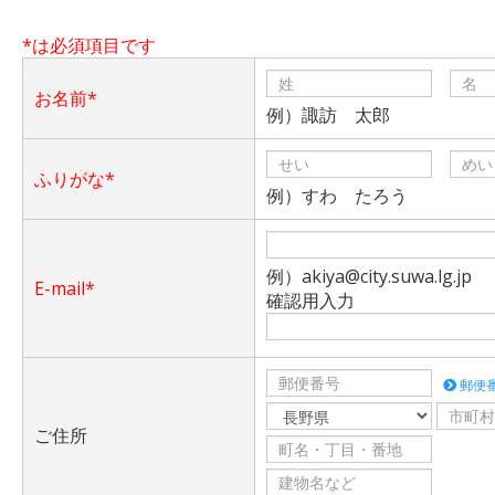
*は必須項目です
お名前*
例）諏訪 太郎
ふりがな*
例）すわ たろう
例）akiya@city.suwa.lg.jp
E-mail*
確認用入力
郵便
ご住所