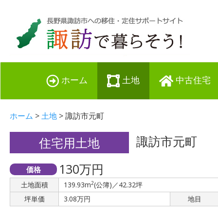
ホーム
土地
中古住宅
ホーム
>
土地
> 諏訪市元町
諏訪市元町
住宅用土地
130万円
価格
2
土地面積
139.93m
(公簿)／42.32坪
坪単価
3.08万円
地目