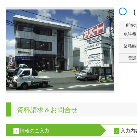
（
所在
免許番
業務時
電話
資料請求＆お問合せ
情報のご入力
入力内
1
2