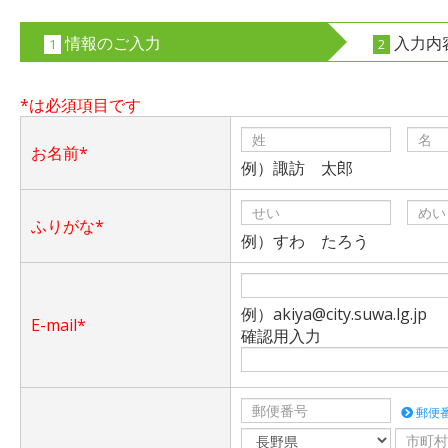
情報のご入力
入力内
1
2
*は必須項目です
お名前*
例）諏訪 太郎
ふりがな*
例）すわ たろう
例）akiya@city.suwa.lg.jp
E-mail*
確認用入力
郵便