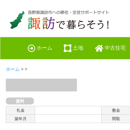
ホーム
土地
中古住宅
ホーム
> >
賃料
礼金
敷金
築年月
間取