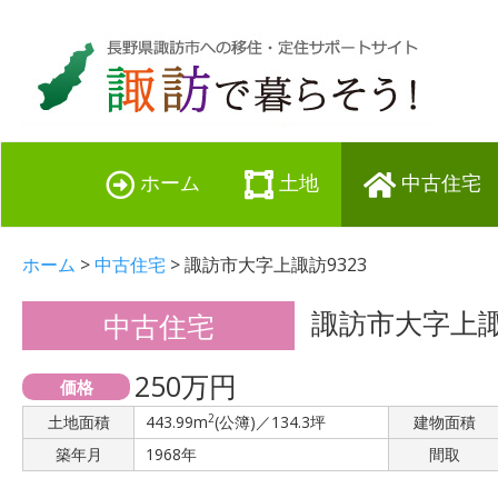
ホーム
土地
中古住宅
ホーム
>
中古住宅
> 諏訪市大字上諏訪9323
諏訪市大字上諏
中古住宅
250万円
価格
2
土地面積
443.99m
(公簿)／134.3坪
建物面積
築年月
1968年
間取