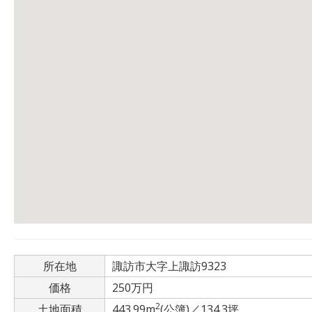
所在地
諏訪市大字上諏訪9323
価格
250万円
2
土地面積
443.99m
(公簿)／134.3坪