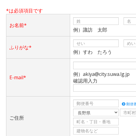
*は必須項目です
お名前*
例）諏訪 太郎
ふりがな*
例）すわ たろう
例）akiya@city.suwa.lg.jp
E-mail*
確認用入力
郵便
ご住所