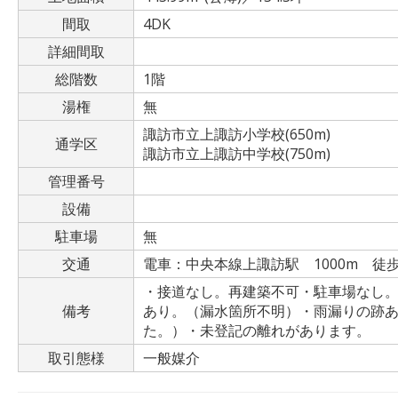
間取
4DK
詳細間取
総階数
1階
湯権
無
諏訪市立上諏訪小学校(650m)
通学区
諏訪市立上諏訪中学校(750m)
管理番号
設備
駐車場
無
交通
電車：中央本線上諏訪駅 1000m 徒歩
・接道なし。再建築不可・駐車場なし。近
備考
あり。（漏水箇所不明）・雨漏りの跡
た。）・未登記の離れがあります。
取引態様
一般媒介