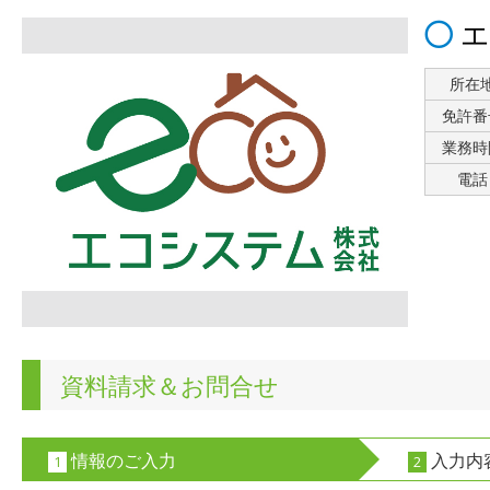
エ
所在
免許番
業務時
電話
資料請求＆お問合せ
情報のご入力
入力内
1
2