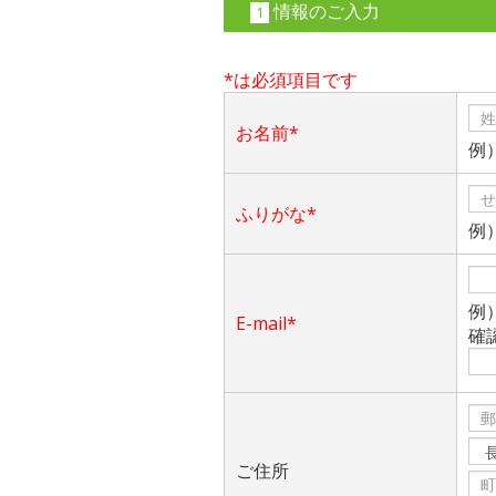
情報のご入力
1
*は必須項目です
お名前*
例
ふりがな*
例
例）a
E-mail*
確
ご住所