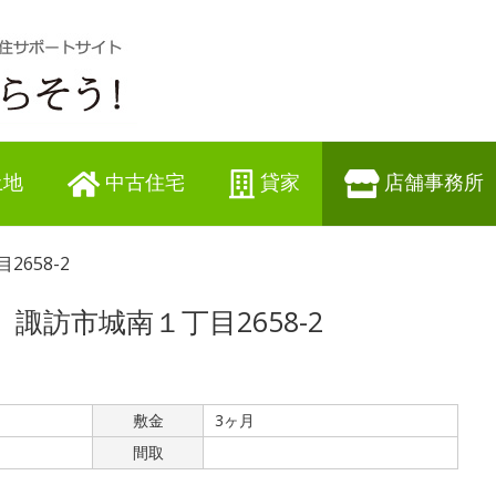
土地
中古住宅
貸家
店舗事務所
2658-2
諏訪市城南１丁目2658-2
敷金
3ヶ月
間取