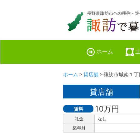
ホーム
ホーム
>
貸店舗
> 諏訪市城南１丁目
貸店舗
10万円
賃料
礼金
なし
築年月