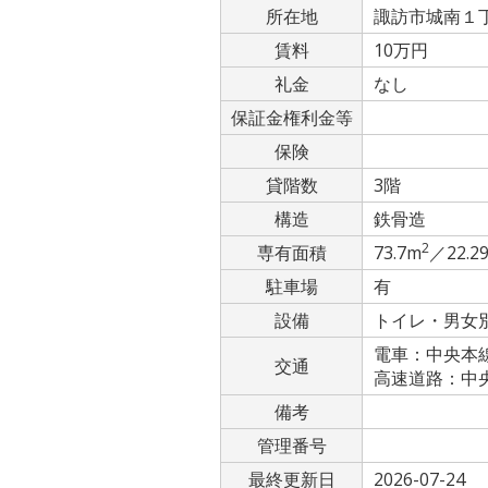
所在地
諏訪市城南１丁目
賃料
10万円
礼金
なし
保証金権利金等
保険
貸階数
3階
構造
鉄骨造
2
専有面積
73.7m
／22.2
駐車場
有
設備
トイレ・男女
電車：中央本
交通
高速道路：中央道
備考
管理番号
最終更新日
2026-07-24