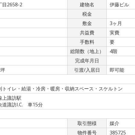
2658-2
建物名
伊藤ビル
税金
敷金
3ヶ月
共益費
実費
手数料
要
総階数（地上）
4階
完成年月日
9坪
引渡/入居日
即可能
別トイレ・給湯・冷房・暖房・収納スペース・スケルトン
線上諏訪駅
諏訪I.C. 車15分
取引態様
媒介
物件番号
385725