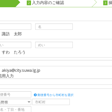
入力内容のご確認
操
2
3
）諏訪 太郎
）すわ たろう
kiya@city.suwa.lg.jp
認用入力
郵便番号から市町村を選択