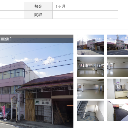
敷金
1ヶ月
間取
画像1