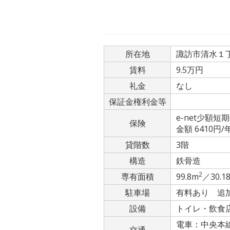
所在地
諏訪市清水１丁
賃料
9.5万円
礼金
なし
保証金権利金等
e-net少額短
保険
金額 6410円/
貸階数
3階
構造
鉄骨造
2
専有面積
99.8m
／30.1
駐車場
有料あり 追加
設備
トイレ・飲食
電車：中央本線