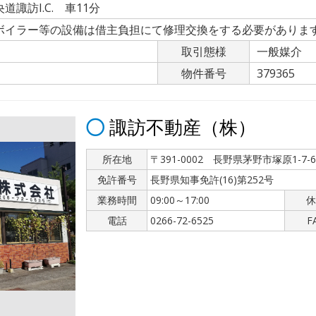
諏訪I.C. 車11分
ボイラー等の設備は借主負担にて修理交換をする必要がありま
取引態様
一般媒介
物件番号
379365
諏訪不動産（株）
所在地
〒391-0002 長野県茅野市塚原1-7-6
免許番号
長野県知事免許(16)第252号
業務時間
09:00～17:00
休
電話
0266-72-6525
F