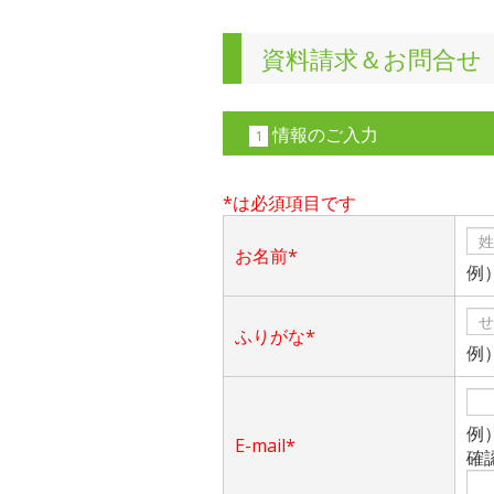
資料請求＆お問合せ
情報のご入力
1
*は必須項目です
お名前*
例
ふりがな*
例
例）a
E-mail*
確