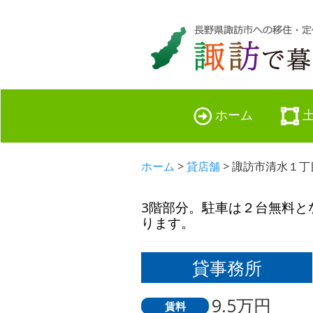
ホーム
ホーム
>
貸店舗
> 諏訪市清水１丁目
3階部分。駐車は２台無料と
ります。
貸事務所
9.5万円
賃料