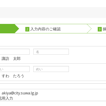
入力内容のご確認
操
2
3
）諏訪 太郎
）すわ たろう
kiya@city.suwa.lg.jp
認用入力