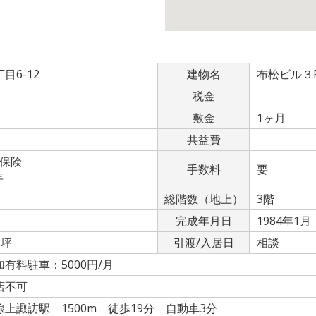
目6-12
建物名
布松ビル３
税金
敷金
1ヶ月
共益費
期保険
手数料
要
年
総階数（地上）
3階
完成年月日
1984年1月
8坪
引渡/入居日
相談
有料駐車：5000円/月
店不可
上諏訪駅 1500m 徒歩19分 自動車3分