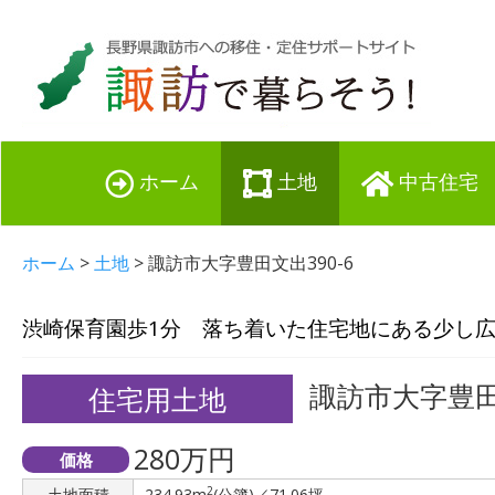
ホーム
土地
中古住宅
ホーム
>
土地
> 諏訪市大字豊田文出390-6
渋崎保育園歩1分 落ち着いた住宅地にある少し
諏訪市大字豊田文
住宅用土地
280万円
価格
2
土地面積
234.93m
(公簿)／71.06坪