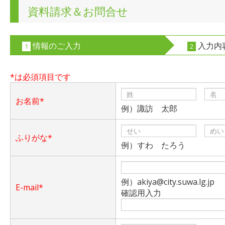
資料請求＆お問合せ
情報のご入力
入力内
1
2
*は必須項目です
お名前*
例）諏訪 太郎
ふりがな*
例）すわ たろう
例）akiya@city.suwa.lg.jp
E-mail*
確認用入力