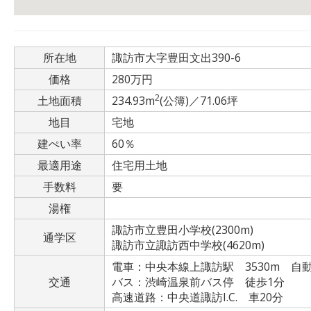
所在地
諏訪市大字豊田文出390-6
価格
280万円
2
土地面積
234.93m
(公簿)／71.06坪
地目
宅地
建ぺい率
60％
最適用途
住宅用土地
手数料
要
湯権
諏訪市立豊田小学校(2300m)
通学区
諏訪市立諏訪西中学校(4620m)
電車：中央本線上諏訪駅 3530m 自動
交通
バス：渋崎温泉前バス停 徒歩1分
高速道路：中央道諏訪I.C. 車20分